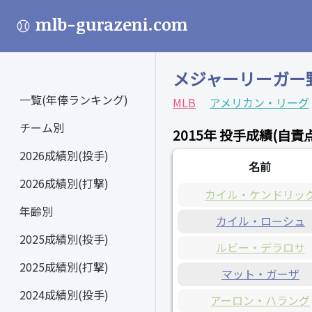
mlb-gurazeni.com
メジャーリーガー
一覧(年俸ランキング)
MLB
アメリカン・リーグ
チーム別
2015年 投手成績(自責
2026成績別(投手)
名前
2026成績別(打撃)
カイル・ケンドリッ
年齢別
カイル・ローシュ
2025成績別(投手)
ルビー・デラロサ
2025成績別(打撃)
マット・ガーザ
2024成績別(投手)
アーロン・ハラング