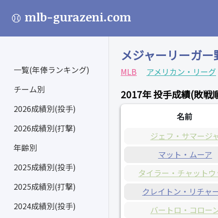
mlb-gurazeni.com
メジャーリーガー
一覧(年俸ランキング)
MLB
アメリカン・リーグ
チーム別
2017年 投手成績(敗戦順
2026成績別(投手)
名前
2026成績別(打撃)
ジェフ・サマージ
年齢別
マット・ムーア
2025成績別(投手)
タイラー・チャットウ
2025成績別(打撃)
クレイトン・リチャ
2024成績別(投手)
バートロ・コロー