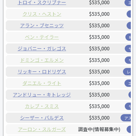
トロイ・スクリブナー
$535,000
エ
クリス・ヘストン
$535,000
ツ
アラン・ブセニッツ
$535,000
ツ
ベン・テイラー
$535,000
R
ジョバニー・ガレゴス
$535,000
ヤ
ドミンゴ・エルメン
$535,000
ヤ
リッキー・ロドリゲス
$535,000
レン
ダニエル・ライト
$535,000
エ
アンドリュー・キトレッジ
$535,000
カレブ・スミス
$535,000
ヤ
シーザー・バルデス
$535,000
アス
アーロン・スルガーズ
調査中(情報募集中)
ツ