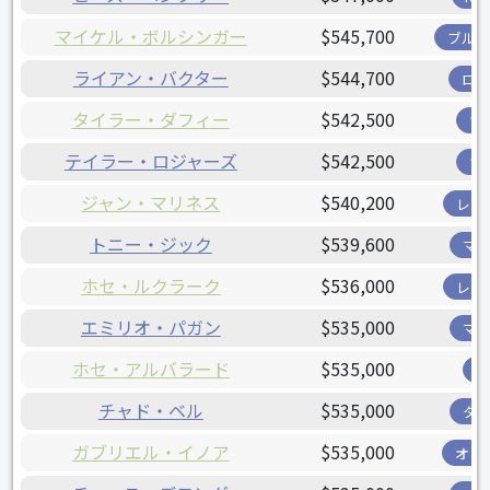
マイケル・ボルシンガー
$545,700
ブル
ライアン・バクター
$544,700
ロ
タイラー・ダフィー
$542,500
ツ
テイラー・ロジャーズ
$542,500
ツ
ジャン・マリネス
$540,200
レン
トニー・ジック
$539,600
マ
ホセ・ルクラーク
$536,000
レン
エミリオ・パガン
$535,000
マ
ホセ・アルバラード
$535,000
チャド・ベル
$535,000
タ
ガブリエル・イノア
$535,000
オリ