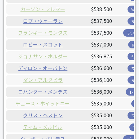
カーソン・フルマー
$538,500
W
ロブ・ウェーラン
$537,500
マ
フランキー・モンタス
$537,500
アス
ロビー・スコット
$537,000
R
ジョナサン・ホルダー
$536,875
ヤ
ディロン・オーバトン
$536,600
マ
ダン・アルタビラ
$536,100
マ
ヨハンダー・メンデス
$536,000
レン
チェース・ホイットニー
$535,000
クリス・ヘストン
$535,000
マ
ティム・メルビル
$535,000
ツ
シーザー・バルデス
$535,000