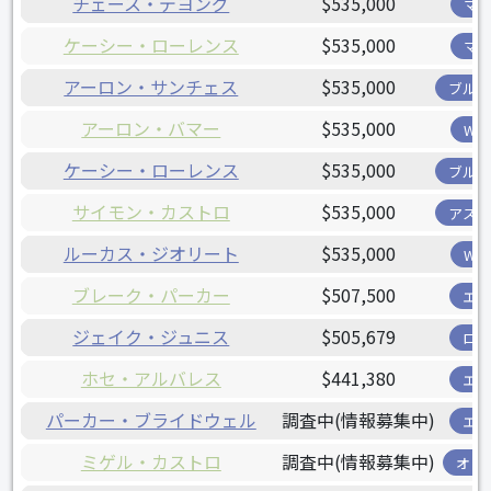
チェース・デヨング
$535,000
マ
ケーシー・ローレンス
$535,000
マ
アーロン・サンチェス
$535,000
ブル
アーロン・バマー
$535,000
W
ケーシー・ローレンス
$535,000
ブル
サイモン・カストロ
$535,000
アス
ルーカス・ジオリート
$535,000
W
ブレーク・パーカー
$507,500
エ
ジェイク・ジュニス
$505,679
ロ
ホセ・アルバレス
$441,380
エ
パーカー・ブライドウェル
調査中(情報募集中)
エ
ミゲル・カストロ
調査中(情報募集中)
オリ