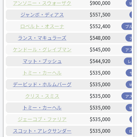
アンソニー・スウォーザク
$900,000
W
ジャンボ・ディアス
$557,500
ロベルト・オスーナ
$552,400
ブル
ランス・マキュラーズ
$548,000
ア
ケンドール・グレイブマン
$545,000
アス
マット・ブッシュ
$544,920
レン
トミー・カーヘル
$535,000
ヤ
デービッド・ホルムバーグ
$535,000
W
クリス・スミス
$535,000
アス
トミー・カーヘル
$535,000
W
ジェーコブ・ファリア
$535,000
スコット・アレクサンダー
$535,000
ロ