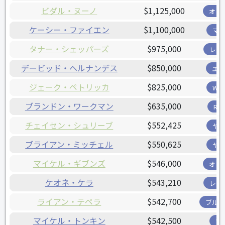
ビダル・ヌーノ
$1,125,000
オリ
ケーシー・ファイエン
$1,100,000
マ
タナー・シェッパーズ
$975,000
レン
デービッド・ヘルナンデス
$850,000
エ
ジェーク・ペトリッカ
$825,000
W
ブランドン・ワークマン
$635,000
R
チェイセン・シュリーブ
$552,425
ヤ
ブライアン・ミッチェル
$550,625
ヤ
マイケル・ギブンズ
$546,000
オリ
ケオネ・ケラ
$543,210
レン
ライアン・テペラ
$542,700
ブル
マイケル・トンキン
$542,500
ツ