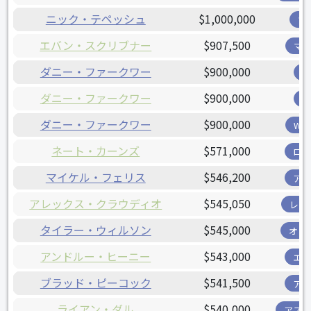
ニック・テペッシュ
$1,000,000
ツ
エバン・スクリブナー
$907,500
マ
ダニー・ファークワー
$900,000
ダニー・ファークワー
$900,000
ダニー・ファークワー
$900,000
W
ネート・カーンズ
$571,000
ロ
マイケル・フェリス
$546,200
ア
アレックス・クラウディオ
$545,050
レン
タイラー・ウィルソン
$545,000
オリ
アンドルー・ヒーニー
$543,000
エ
ブラッド・ピーコック
$541,500
ア
ライアン・ダル
$540,000
アス