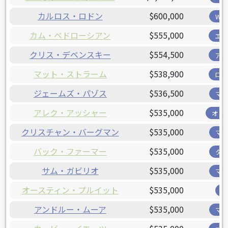
カルロス・ロドン
$600,000
W
カム・ベドローシアン
$555,000
エ
クリス・デベンスキー
$554,500
ア
マット・ストラーム
$538,900
ロ
ジェームズ・パゾス
$536,500
マ
アレク・アッシャー
$535,000
オリ
クリスチャン・バーグマン
$535,000
マ
バック・ファーマー
$535,000
タ
サム・ガビリオ
$535,000
マ
オースティン・プルイット
$535,000
アンドルー・ムーア
$535,000
マ