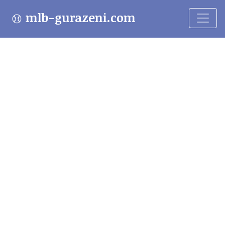
mlb-gurazeni.com