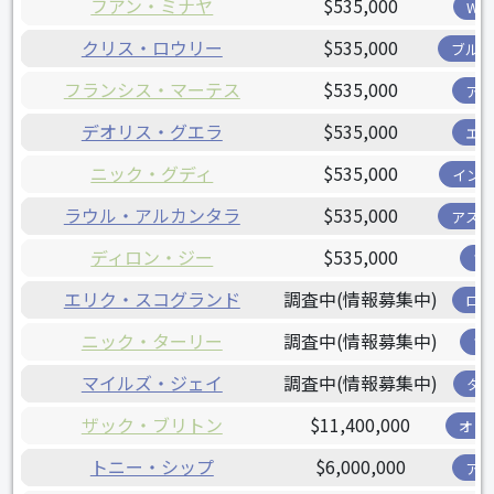
フアン・ミナヤ
$535,000
W
クリス・ロウリー
$535,000
ブル
フランシス・マーテス
$535,000
ア
デオリス・グエラ
$535,000
エ
ニック・グディ
$535,000
イン
ラウル・アルカンタラ
$535,000
アス
ディロン・ジー
$535,000
ツ
エリク・スコグランド
調査中(情報募集中)
ロ
ニック・ターリー
調査中(情報募集中)
ツ
マイルズ・ジェイ
調査中(情報募集中)
タ
ザック・ブリトン
$11,400,000
オリ
トニー・シップ
$6,000,000
ア