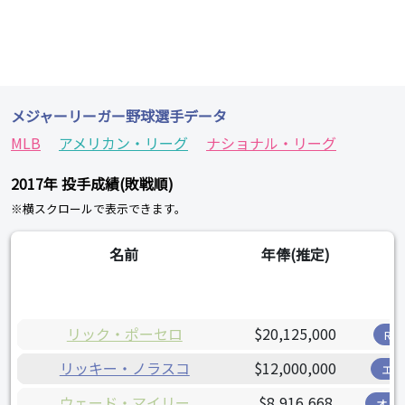
メジャーリーガー野球選手データ
MLB
アメリカン・リーグ
ナショナル・リーグ
2017年 投手成績(敗戦順)
※横スクロールで表示できます。
名前
年俸(推定)
チ
リック・ポーセロ
$20,125,000
R
リッキー・ノラスコ
$12,000,000
エ
ウェード・マイリー
$8,916,668
オリ