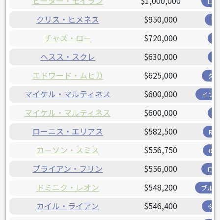
ピーター・モイラン
$1,000,000
ロ
クリス・ヒメネス
$950,000
ツ
チャズ・ロー
$720,000
ヘスス・スクレ
$630,000
エドワード・ムヒカ
$625,000
タ
マイケル・マルティネス
$600,000
イン
マイケル・マルティネス
$600,000
ローニス・エリアス
$582,500
R
カーソン・スミス
$556,750
R
ブライアン・フリン
$556,000
ロ
ドミニク・レオン
$548,200
ブル
カイル・ライアン
$546,400
タ