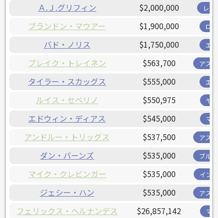
Ａ.Ｊ.グリフィン
$2,000,000
レン
ブランドン・マウアー
$1,900,000
ロ
バド・ノリス
$1,750,000
エ
ブレイク・トレイネン
$563,700
アス
タイラー・スカッグス
$555,000
エ
ルイス・セベリノ
$550,975
ヤ
エドウィン・ディアス
$545,000
マ
アンドルー・トリッグス
$537,500
アス
ダン・バーンズ
$535,000
ブル
マイク・クレビンガー
$535,000
イン
ジェシー・ハン
$535,000
アス
フェリックス・ヘルナンデス
$26,857,142
マ