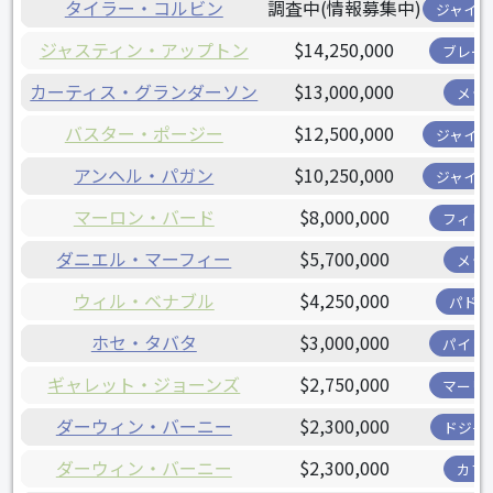
タイラー・コルビン
調査中(情報募集中)
ジャイア
ジャスティン・アップトン
$14,250,000
ブレー
カーティス・グランダーソン
$13,000,000
メッ
バスター・ポージー
$12,500,000
ジャイア
アンヘル・パガン
$10,250,000
ジャイア
マーロン・バード
$8,000,000
フィリ
ダニエル・マーフィー
$5,700,000
メッ
ウィル・ベナブル
$4,250,000
パドレ
ホセ・タバタ
$3,000,000
パイレ
ギャレット・ジョーンズ
$2,750,000
マーリ
ダーウィン・バーニー
$2,300,000
ドジャ
ダーウィン・バーニー
$2,300,000
カブ