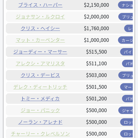
ブライス・ハーパー
$2,150,000
ナショナ
ジョナサン・ルクロイ
$2,000,000
ブリュワ
クリス・ヘイシー
$1,760,000
レッ
マット・カーペンター
$1,000,000
カージナ
ジョーディー・マーサー
$515,500
パイレ
アレクシ・アマリスタ
$511,100
パドレ
クリス・デービス
$503,000
ブリュワ
デレク・ディートリッチ
$501,500
マーリ
トミー・メディカ
$501,200
パドレ
ジョー・パニック
$500,000
ジャイア
ノーラン・アレナド
$500,000
ロッキ
チャーリー・クレベルソン
$500,000
ロッキ