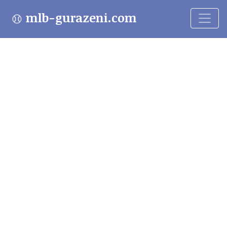
mlb-gurazeni.com