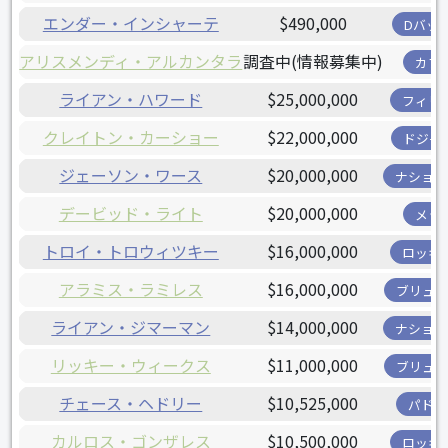
エンダー・インシャーテ
$490,000
Dバッ
アリスメンディ・アルカンタラ
調査中(情報募集中)
カブ
ライアン・ハワード
$25,000,000
フィリ
クレイトン・カーショー
$22,000,000
ドジャ
ジェーソン・ワース
$20,000,000
ナショナ
デービッド・ライト
$20,000,000
メッ
トロイ・トロウィツキー
$16,000,000
ロッキ
アラミス・ラミレス
$16,000,000
ブリュワ
ライアン・ジマーマン
$14,000,000
ナショナ
リッキー・ウィークス
$11,000,000
ブリュワ
チェース・ヘドリー
$10,525,000
パドレ
カルロス・ゴンザレス
$10,500,000
ロッキ