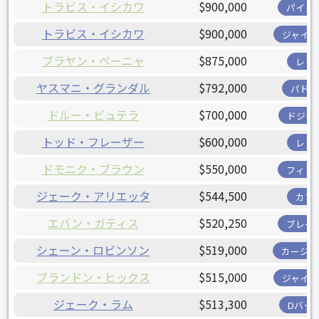
トラビス・イシカワ
$900,000
パイレ
トラビス・イシカワ
$900,000
ジャイア
ブラヤン・ペーニャ
$875,000
レッ
ヤスマニ・グランダル
$792,000
パドレ
ドルー・ビュテラ
$700,000
ドジャ
トッド・フレーザー
$600,000
レッ
ドモニク・ブラウン
$550,000
フィリ
ジェーク・アリエッタ
$544,500
カブ
エバン・ガティス
$520,250
ブレー
シェーン・ロビンソン
$519,000
カージナ
ブランドン・ヒックス
$515,000
ジャイア
ジェーク・ラム
$513,300
Dバッ