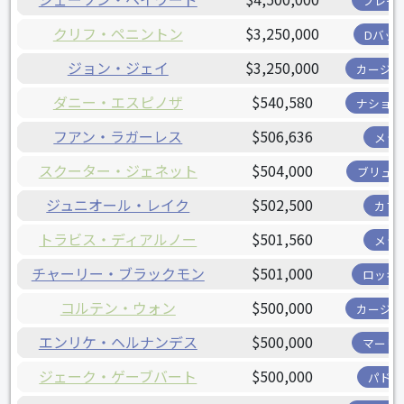
ブレー
クリフ・ペニントン
$3,250,000
Dバッ
ジョン・ジェイ
$3,250,000
カージナ
ダニー・エスピノザ
$540,580
ナショナ
フアン・ラガーレス
$506,636
メッ
スクーター・ジェネット
$504,000
ブリュワ
ジュニオール・レイク
$502,500
カブ
トラビス・ディアルノー
$501,560
メッ
チャーリー・ブラックモン
$501,000
ロッキ
コルテン・ウォン
$500,000
カージナ
エンリケ・ヘルナンデス
$500,000
マーリ
ジェーク・ゲーブバート
$500,000
パドレ