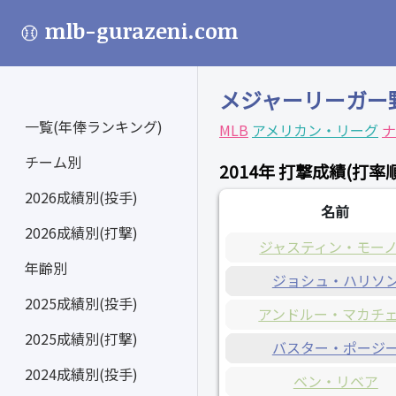
mlb-gurazeni.com
メジャーリーガー
一覧(年俸ランキング)
MLB
アメリカン・リーグ
ナ
チーム別
2014年 打撃成績(打率順
2026成績別(投手)
名前
2026成績別(打撃)
ジャスティン・モー
年齢別
ジョシュ・ハリソ
2025成績別(投手)
アンドルー・マカチ
2025成績別(打撃)
バスター・ポージ
2024成績別(投手)
ベン・リベア