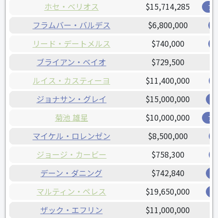
ホセ・べリオス
$15,714,285
ブ
フラムバー・バルデス
$6,800,000
リード・デートメルス
$740,000
ブライアン・ベイオ
$729,500
ルイス・カスティーヨ
$11,400,000
ジョナサン・グレイ
$15,000,000
レ
菊池 雄星
$10,000,000
ブ
マイケル・ロレンゼン
$8,500,000
ジョージ・カービー
$758,300
デーン・ダニング
$742,840
レ
マルティン・ペレス
$19,650,000
レ
ザック・エフリン
$11,000,000