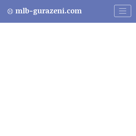
mlb-gurazeni.com