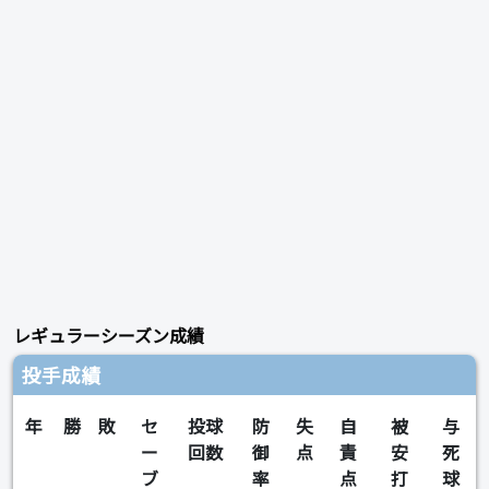
レギュラーシーズン成績
投手成績
年
勝
敗
セ
投球
防
失
自
被
与
ー
回数
御
点
責
安
死
ブ
率
点
打
球