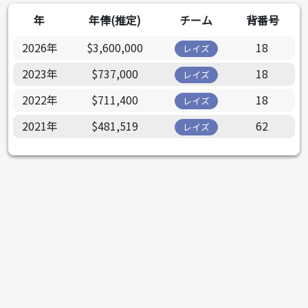
年
年俸(推定)
チーム
背番号
2026年
$3,600,000
18
レイズ
2023年
$737,000
18
レイズ
2022年
$711,400
18
レイズ
2021年
$481,519
62
レイズ