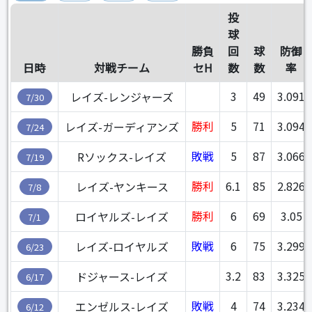
投
球
勝負
回
球
防御
日時
対戦チーム
セH
数
数
率
3
49
3.091
レイズ-レンジャーズ
7/30
勝利
5
71
3.094
レイズ-ガーディアンズ
7/24
敗戦
5
87
3.066
Rソックス-レイズ
7/19
勝利
6.1
85
2.826
レイズ-ヤンキース
7/8
勝利
6
69
3.05
ロイヤルズ-レイズ
7/1
敗戦
6
75
3.299
レイズ-ロイヤルズ
6/23
3.2
83
3.325
ドジャース-レイズ
6/17
敗戦
4
74
3.234
エンゼルス-レイズ
6/12