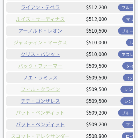
ライアン・テペラ
$512,200
ブルージ
ルイス・サーディナス
$512,000
マリナ
アーノルド・レオン
$510,500
ブルージ
ジャスティン・マークス
$510,000
レイ
クリス・バシット
$510,000
アスレチ
バック・ファーマー
$509,500
タイガ
ノエ・ラミレス
$509,500
Rソッ
フィル・クライン
$509,500
レンジ
チチ・ゴンザレス
$509,500
レンジ
パット・ベンディット
$509,200
ブルージ
パット・ベンディット
$509,200
マリナ
スコット・アレクサンダー
$508,800
ロイヤ