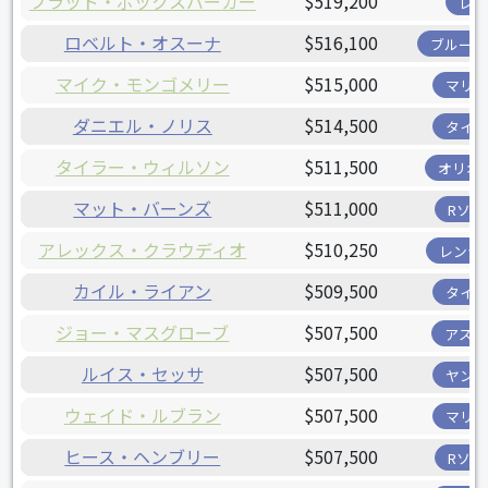
ブラッド・ボックスバーガー
$519,200
レイ
ロベルト・オスーナ
$516,100
ブルージ
マイク・モンゴメリー
$515,000
マリナ
ダニエル・ノリス
$514,500
タイガ
タイラー・ウィルソン
$511,500
オリオ
マット・バーンズ
$511,000
Rソッ
アレックス・クラウディオ
$510,250
レンジ
カイル・ライアン
$509,500
タイガ
ジョー・マスグローブ
$507,500
アスト
ルイス・セッサ
$507,500
ヤンキ
ウェイド・ルブラン
$507,500
マリナ
ヒース・ヘンブリー
$507,500
Rソッ