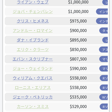
ライアン・ウェブ
$1,000,000
レイ
ジョバ・チェンバレン
$1,000,000
インディ
クリス・ヒメネス
$975,000
インディ
アンドルー・ロマイン
$900,000
タイガ
ダナ・イブランド
$895,000
レイ
エリク・クラーツ
$850,000
アスト
エバン・スクリブナー
$807,500
マリナ
ジョー・ウェイランド
$590,000
マリナ
ウィリアム・クエバス
$558,000
Rソッ
ローニス・エリアス
$558,000
Rソッ
ジェーク・ペトリッカ
$535,000
Wソッ
カーソン・スミス
$529,000
Rソッ