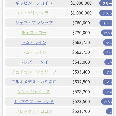
ギャビン・フロイド
$1,000,000
ブルージ
ロス・デトウィラー
$1,000,000
アスレチ
ジェフ・マンシップ
$760,000
インディ
チャズ・ロー
$720,000
オリオ
トム・ライン
$563,750
ヤンキ
トム・ライン
$563,750
Rソッ
トレバー・メイ
$545,000
ツイ
チェイセン・シュリーブ
$533,400
ヤンキ
アルキメデス・カミネロ
$532,500
マリナ
ケン・ジャイルズ
$528,200
アスト
T.J.マクファーランド
$523,500
オリオ
アレックス・コロメ
$521,700
レイ