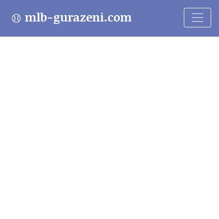
mlb-gurazeni.com