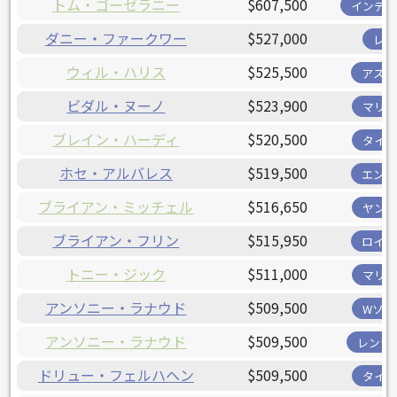
トム・ゴーゼラニー
$607,500
インディ
ダニー・ファークワー
$527,000
レイ
ウィル・ハリス
$525,500
アスト
ビダル・ヌーノ
$523,900
マリナ
ブレイン・ハーディ
$520,500
タイガ
ホセ・アルバレス
$519,500
エンゼ
ブライアン・ミッチェル
$516,650
ヤンキ
ブライアン・フリン
$515,950
ロイヤ
トニー・ジック
$511,000
マリナ
アンソニー・ラナウド
$509,500
Wソッ
アンソニー・ラナウド
$509,500
レンジ
ドリュー・フェルハヘン
$509,500
タイガ