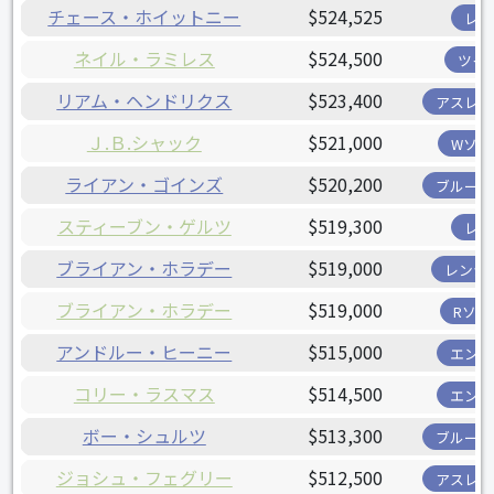
チェース・ホイットニー
$524,525
レイ
ネイル・ラミレス
$524,500
ツイ
リアム・ヘンドリクス
$523,400
アスレチ
Ｊ.Ｂ.シャック
$521,000
Wソッ
ライアン・ゴインズ
$520,200
ブルージ
スティーブン・ゲルツ
$519,300
レイ
ブライアン・ホラデー
$519,000
レンジ
ブライアン・ホラデー
$519,000
Rソッ
アンドルー・ヒーニー
$515,000
エンゼ
コリー・ラスマス
$514,500
エンゼ
ボー・シュルツ
$513,300
ブルージ
ジョシュ・フェグリー
$512,500
アスレチ