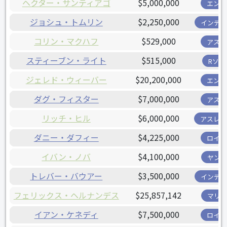
ヘクター・サンティアゴ
$5,000,000
エンゼ
ジョシュ・トムリン
$2,250,000
インディ
コリン・マクハフ
$529,000
アスト
スティーブン・ライト
$515,000
Rソッ
ジェレド・ウィーバー
$20,200,000
エンゼ
ダグ・フィスター
$7,000,000
アスト
リッチ・ヒル
$6,000,000
アスレチ
ダニー・ダフィー
$4,225,000
ロイヤ
イバン・ノバ
$4,100,000
ヤンキ
トレバー・バウアー
$3,500,000
インディ
フェリックス・ヘルナンデス
$25,857,142
マリナ
イアン・ケネディ
$7,500,000
ロイヤ