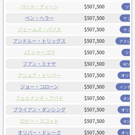
パット・ディーン
$507,500
ツイ
ベン・ヘラー
$507,500
ヤンキ
ジェームズ・パゾス
$507,500
ヤンキ
アンドルー・トリッグス
$507,500
アスレチ
J.T.シャーゴワ
$507,500
ツイ
フアン・ミナヤ
$507,500
Wソッ
アシュア・トリバー
$507,500
オリオ
ジョー・コローン
$507,500
インディ
フェルナンド・アバド
$507,500
Rソッ
ブライアン・ダンシング
$507,500
オリオ
ロビー・スコット
$507,500
Rソッ
オリバー・ドレーク
$507,500
オリオ