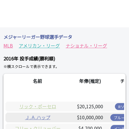
メジャーリーガー野球選手データ
MLB
アメリカン・リーグ
ナショナル・リーグ
2016年 投手成績(勝利順)
※横スクロールで表示できます。
名前
年俸(推定)
チ
リック・ポーセロ
$20,125,000
Rソッ
Ｊ.Ａ.ハップ
$10,000,000
ブルージ
コリー・クリューバー
$4,700,000
インディ