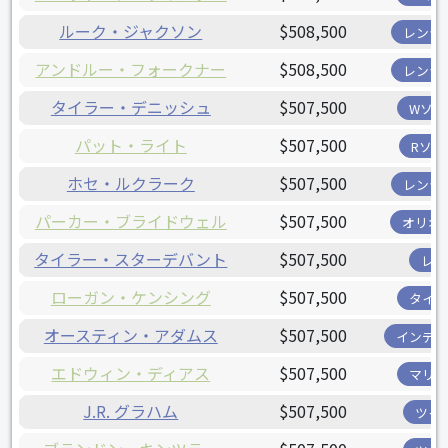
ルーク・ジャクソン
$508,500
レンジ
アンドルー・フォークナー
$508,500
レンジ
タイラー・デニッシュ
$507,500
Wソッ
パット・ライト
$507,500
Rソッ
ホセ・ルクラーク
$507,500
レンジ
パーカー・ブライドウェル
$507,500
オリオ
タイラー・スターデバント
$507,500
レイ
ローガン・ケンシング
$507,500
タイガ
オースティン・アダムス
$507,500
インディ
エドウィン・ディアス
$507,500
マリナ
J.R. グラハム
$507,500
ツイ