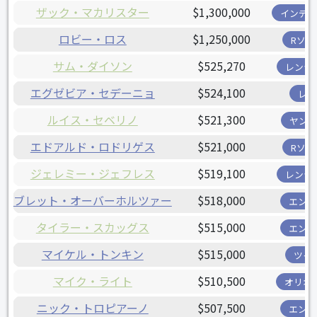
ザック・マカリスター
$1,300,000
インディ
ロビー・ロス
$1,250,000
Rソッ
サム・ダイソン
$525,270
レンジ
エグゼビア・セデーニョ
$524,100
レイ
ルイス・セベリノ
$521,300
ヤンキ
エドアルド・ロドリゲス
$521,000
Rソッ
ジェレミー・ジェフレス
$519,100
レンジ
ブレット・オーバーホルツァー
$518,000
エンゼ
タイラー・スカッグス
$515,000
エンゼ
マイケル・トンキン
$515,000
ツイ
マイク・ライト
$510,500
オリオ
ニック・トロピアーノ
$507,500
エンゼ