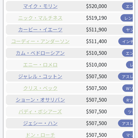
マイク・モリン
$520,000
エンゼ
ニック・マルチネス
$519,190
レンジ
カービー・イエーツ
$511,900
ヤンキ
コーディー・アンダーソン
$511,400
インディ
カム・ベドローシアン
$510,500
エンゼ
エニー・ロメロ
$510,000
レイ
ジャレル・コットン
$507,500
アスレチ
クリス・ベック
$507,500
Wソッ
ショーン・オサリバン
$507,500
Rソッ
バディ・ボシアーズ
$507,500
ツイ
ジェシー・ハン
$507,500
アスレチ
ドン・ローチ
$507,500
マリナ