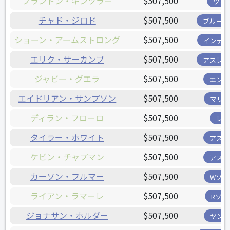
ブランドン・キンツラー
$507,500
ツイ
チャド・ジロド
$507,500
ブルージ
ショーン・アームストロング
$507,500
インディ
エリク・サーカンプ
$507,500
アスレチ
ジャビー・グエラ
$507,500
エンゼ
エイドリアン・サンプソン
$507,500
マリナ
ディラン・フローロ
$507,500
レイ
タイラー・ホワイト
$507,500
アスト
ケビン・チャプマン
$507,500
アスト
カーソン・フルマー
$507,500
Wソッ
ライアン・ラマーレ
$507,500
Rソッ
ジョナサン・ホルダー
$507,500
ヤンキ