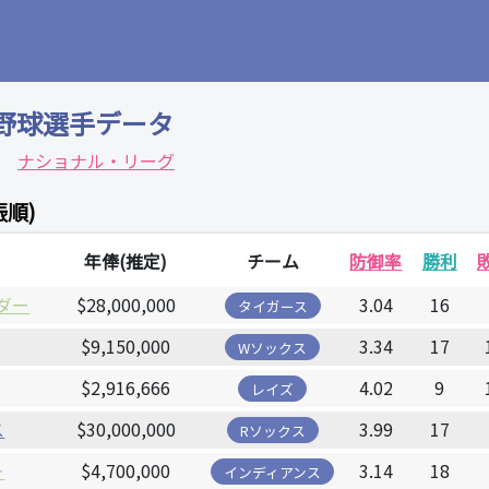
野球選手データ
ナショナル・リーグ
振順)
年俸(推定)
チーム
防御率
勝利
ダー
$28,000,000
3.04
16
タイガース
$9,150,000
3.34
17
Wソックス
$2,916,666
4.02
9
レイズ
ス
$30,000,000
3.99
17
Rソックス
ー
$4,700,000
3.14
18
インディアンス