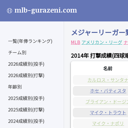
mlb-gurazeni.com
メジャーリーガー
一覧(年俸ランキング)
MLB
アメリカン・リーグ
ナ
チーム別
2014年 打撃成績(四球順
2026成績別(投手)
名前
2026成績別(打撃)
カルロス・サンタ
年齢別
ホセ・バティスタ
2025成績別(投手)
ブライアン・ドージ
2025成績別(打撃)
マイク・トラウト
2024成績別(投手)
マイク・ナポリ