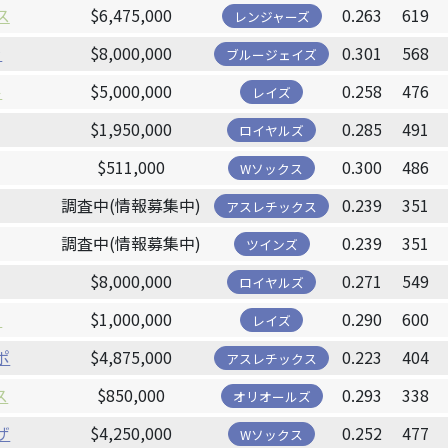
ス
$6,475,000
0.263
619
レンジャーズ
ラ
$8,000,000
0.301
568
ブルージェイズ
ル
$5,000,000
0.258
476
レイズ
$1,950,000
0.285
491
ロイヤルズ
$511,000
0.300
486
Wソックス
調査中(情報募集中)
0.239
351
アスレチックス
調査中(情報募集中)
0.239
351
ツインズ
$8,000,000
0.271
549
ロイヤルズ
ー
$1,000,000
0.290
600
レイズ
ポ
$4,875,000
0.223
404
アスレチックス
ス
$850,000
0.293
338
オリオールズ
ザ
$4,250,000
0.252
477
Wソックス