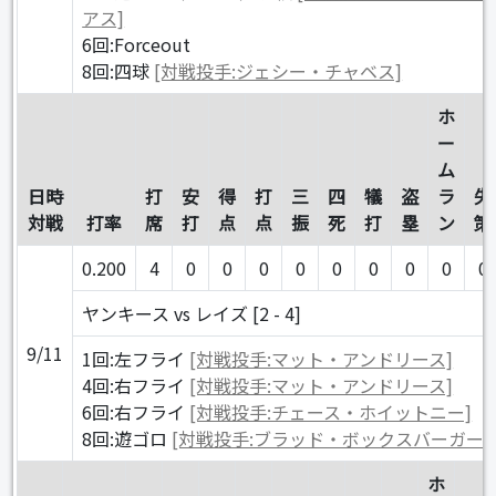
アス]
6回:Forceout
8回:四球
[対戦投手:ジェシー・チャベス]
ホ
ー
ム
日時
打
安
得
打
三
四
犠
盗
ラ
失
対戦
打率
席
打
点
点
振
死
打
塁
ン
策
0.200
4
0
0
0
0
0
0
0
0
0
ヤンキース vs レイズ [2 - 4]
9/11
1回:左フライ
[対戦投手:マット・アンドリース]
4回:右フライ
[対戦投手:マット・アンドリース]
6回:右フライ
[対戦投手:チェース・ホイットニー]
8回:遊ゴロ
[対戦投手:ブラッド・ボックスバーガー]
ホ