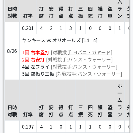
ム
日時
打
安
得
打
三
四
犠
盗
ラ
失
対戦
打率
席
打
点
点
振
死
打
塁
ン
策
0.201
4
2
1
3
1
0
0
0
1
0
ヤンキース vs オリオールズ [14 - 4]
8/26
1回:右本塁打
[対戦投手:ヨバニ・ガヤード]
2回:右安打
[対戦投手:バンス・ウォーリー]
4回:左フライ
[対戦投手:バンス・ウォーリー]
5回:空振り三振
[対戦投手:バンス・ウォーリー]
ホ
ー
ム
日時
打
安
得
打
三
四
犠
盗
ラ
失
対戦
打率
席
打
点
点
振
死
打
塁
ン
策
0.197
4
1
0
1
1
1
0
0
0
0