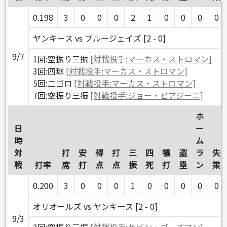
0.198
3
0
0
0
2
1
0
0
0
0
ヤンキース vs ブルージェイズ [2 - 0]
9/7
1回:空振り三振
[対戦投手:マーカス・ストロマン]
3回:四球
[対戦投手:マーカス・ストロマン]
5回:二ゴロ
[対戦投手:マーカス・ストロマン]
7回:空振り三振
[対戦投手:ジョー・ビアジーニ]
ホ
日
ー
時
ム
対
打
安
得
打
三
四
犠
盗
ラ
失
戦
打率
席
打
点
点
振
死
打
塁
ン
策
0.200
3
0
0
0
1
0
0
0
0
0
オリオールズ vs ヤンキース [2 - 0]
9/3
3回:空振り三振
[対戦投手:ケビン・ゴーズマン]