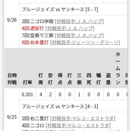
ブルージェイズ vs ヤンキース [5 - 7]
9/26
2回:二ゴロ併殺
[対戦投手:Ｊ.Ａ.ハップ]
4回:遊安打
[対戦投手:Ｊ.Ａ.ハップ]
7回:空振り三振
[対戦投手:Ｊ.Ａ.ハップ]
9回:右本塁打
[対戦投手:ジェーソン・グリーリ]
ホ
ー
ム
日時
打
安
得
打
三
四
犠
盗
ラ
失
対戦
打率
席
打
点
点
振
死
打
塁
ン
策
0.201
4
2
0
0
1
0
0
0
0
0
ブルージェイズ vs ヤンキース [4 - 3]
9/25
2回:右二塁打
[対戦投手:マルコ・エストラダ]
4回:二ゴロ
[対戦投手:マルコ・エストラダ]