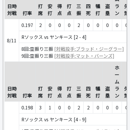
日時
打
安
得
打
三
四
犠
盗
ラ
失
対戦
打率
席
打
点
点
振
死
打
塁
ン
策
0.197
2
0
0
0
2
0
0
0
0
0
Rソックス vs ヤンキース [2 - 4]
8/11
8回:空振り三振
[対戦投手:ブラッド・ジーグラー]
9回:空振り三振
[対戦投手:マット・バーンズ]
ホ
ー
ム
日時
打
安
得
打
三
四
犠
盗
ラ
失
対戦
打率
席
打
点
点
振
死
打
塁
ン
策
0.198
3
1
0
0
2
2
0
0
0
0
Rソックス vs ヤンキース [4 - 9]