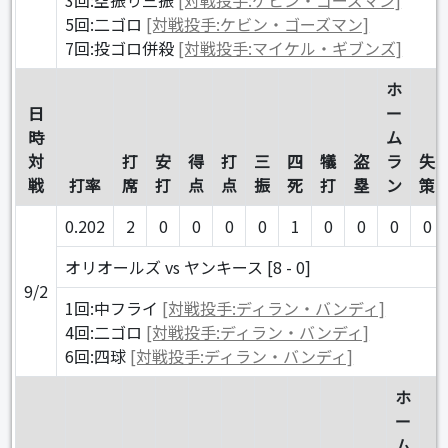
5回:二ゴロ
[対戦投手:ケビン・ゴーズマン]
7回:投ゴロ併殺
[対戦投手:マイケル・ギブンズ]
ホ
日
ー
時
ム
対
打
安
得
打
三
四
犠
盗
ラ
失
戦
打率
席
打
点
点
振
死
打
塁
ン
策
0.202
2
0
0
0
0
1
0
0
0
0
オリオールズ vs ヤンキース [8 - 0]
9/2
1回:中フライ
[対戦投手:ディラン・バンディ]
4回:二ゴロ
[対戦投手:ディラン・バンディ]
6回:四球
[対戦投手:ディラン・バンディ]
ホ
ー
ム