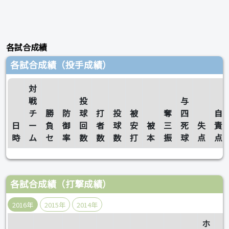
各試合成績
各試合成績（投手成績）
対
戦
投
与
チ
勝
防
球
打
投
被
奪
四
自
日
ー
負
御
回
者
球
安
被
三
死
失
責
時
ム
セ
率
数
数
数
打
本
振
球
点
点
各試合成績（打撃成績）
2016年
2015年
2014年
ホ