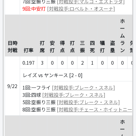
7回:空振り三振
[対戦投手:マルコ・エストラダ]
9回:中安打
[対戦投手:ロベルト・オスーナ]
ホ
ー
ム
日時
打
安
得
打
三
四
犠
盗
ラ
失
対戦
打率
席
打
点
点
振
死
打
塁
ン
策
0.197
3
0
0
0
2
1
0
0
0
0
レイズ vs ヤンキース [2 - 0]
9/22
1回:一フライ
[対戦投手:ブレーク・スネル]
3回:四球
[対戦投手:ブレーク・スネル]
5回:空振り三振
[対戦投手:ブレーク・スネル]
8回:空振り三振
[対戦投手:チェース・ホイットニー]
ホ
ー