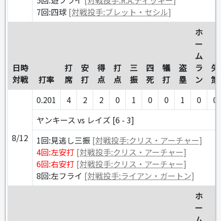
7回:四球
[対戦投手:ブレット・セシル]
ホ
ー
ム
日時
打
安
得
打
三
四
犠
盗
ラ
失
対戦
打率
席
打
点
点
振
死
打
塁
ン
策
0.201
4
2
2
0
1
0
0
1
0
0
ヤンキース vs レイズ [6 - 3]
8/12
1回:見逃し三振
[対戦投手:クリス・アーチャー]
4回:左安打
[対戦投手:クリス・アーチャー]
6回:右安打
[対戦投手:クリス・アーチャー]
8回:左フライ
[対戦投手:ライアン・ガートン]
ホ
ー
ム