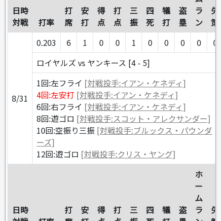
日時
打
安
得
打
三
四
犠
盗
ラ
失
対戦
打率
席
打
点
点
振
死
打
塁
ン
策
0.203
6
1
0
0
1
0
0
0
0
0
ロイヤルズ vs ヤンキース [4 - 5]
1回:左フライ
[対戦投手:イアン・ケネディ]
4回:左安打
[対戦投手:イアン・ケネディ]
8/31
6回:右フライ
[対戦投手:イアン・ケネディ]
8回:遊ゴロ
[対戦投手:スコット・アレクサンダー]
10回:空振り三振
[対戦投手:ブルックス・パウンダ
ーズ]
12回:遊ゴロ
[対戦投手:クリス・ヤング]
ホ
ー
ム
日時
打
安
得
打
三
四
犠
盗
ラ
失