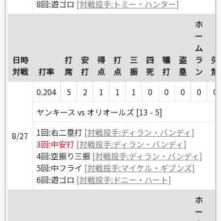
8回:遊ゴロ
[対戦投手:トミー・ハンター]
ホ
ー
ム
日時
打
安
得
打
三
四
犠
盗
ラ
失
対戦
打率
席
打
点
点
振
死
打
塁
ン
策
0.204
5
2
1
1
1
0
0
0
0
0
ヤンキース vs オリオールズ [13 - 5]
1回:右二塁打
[対戦投手:ディラン・バンディ]
8/27
3回:中安打
[対戦投手:ディラン・バンディ]
4回:空振り三振
[対戦投手:ディラン・バンディ]
5回:中フライ
[対戦投手:マイケル・ギブンズ]
6回:遊ゴロ
[対戦投手:ドニー・ハート]
ホ
ー