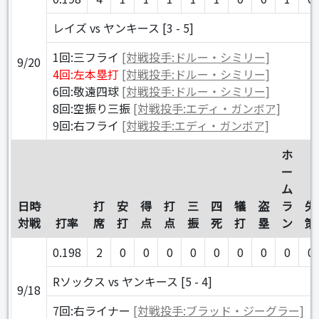
レイズ vs ヤンキース [3 - 5]
1回:三フライ
[対戦投手:ドルー・シミリー]
9/20
4回:左本塁打
[対戦投手:ドルー・シミリー]
6回:敬遠四球
[対戦投手:ドルー・シミリー]
8回:空振り三振
[対戦投手:エディ・ガンボア]
9回:右フライ
[対戦投手:エディ・ガンボア]
ホ
ー
ム
日時
打
安
得
打
三
四
犠
盗
ラ
失
対戦
打率
席
打
点
点
振
死
打
塁
ン
策
0.198
2
0
0
0
0
0
0
0
0
0
Rソックス vs ヤンキース [5 - 4]
9/18
7回:右ライナー
[対戦投手:ブラッド・ジーグラー]