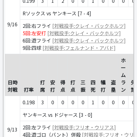
0.199
3
1
2
0
0
1
0
0
0
0
Rソックス vs ヤンキース [7 - 4]
9/16
2回:右フライ
[対戦投手:クレイ・バックホルツ]
5回:左安打
[対戦投手:クレイ・バックホルツ]
6回:遊フライ
[対戦投手:クレイ・バックホルツ]
9回:四球
[対戦投手:フェルナンド・アバド]
ホ
ー
ム
日時
打
安
得
打
三
四
犠
盗
ラ
失
対戦
打率
席
打
点
点
振
死
打
塁
ン
策
0.198
3
0
0
0
0
1
0
0
0
0
ヤンキース vs ドジャース [3 - 0]
2回:左フライ
[対戦投手:フリオ・ウリアス]
9/13
4回:遊ゴロ（バント）併殺
[対戦投手:フリオ・ウリ