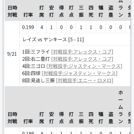
ム
日時
打
安
得
打
三
四
犠
盗
ラ
失
対戦
打率
席
打
点
点
振
死
打
塁
ン
策
0.199
4
1
0
0
1
1
0
0
0
0
レイズ vs ヤンキース [5 - 11]
1回:三フライ
[対戦投手:アレックス・コブ]
9/21
2回:右二塁打
[対戦投手:アレックス・コブ]
4回:三ゴロ
[対戦投手:ジャスティン・マークス]
6回:四球
[対戦投手:ジャスティン・マークス]
8回:見逃し三振
[対戦投手:エニー・ロメロ]
ホ
ー
ム
日時
打
安
得
打
三
四
犠
盗
ラ
失
対戦
打率
席
打
点
点
振
死
打
塁
ン
策
0.198
4
1
1
1
1
1
0
0
1
0