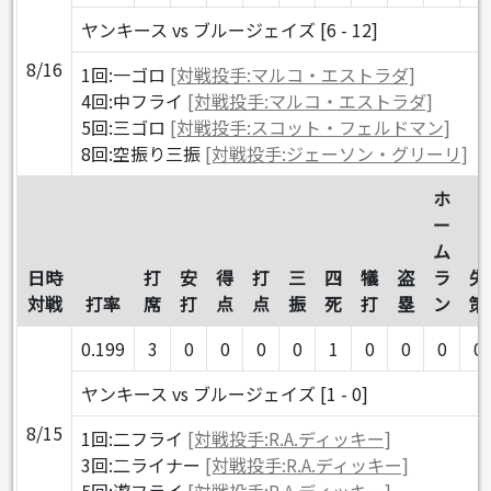
ヤンキース vs ブルージェイズ [6 - 12]
8/16
1回:一ゴロ
[対戦投手:マルコ・エストラダ]
4回:中フライ
[対戦投手:マルコ・エストラダ]
5回:三ゴロ
[対戦投手:スコット・フェルドマン]
8回:空振り三振
[対戦投手:ジェーソン・グリーリ]
ホ
ー
ム
日時
打
安
得
打
三
四
犠
盗
ラ
失
対戦
打率
席
打
点
点
振
死
打
塁
ン
策
0.199
3
0
0
0
0
1
0
0
0
0
ヤンキース vs ブルージェイズ [1 - 0]
8/15
1回:二フライ
[対戦投手:R.A.ディッキー]
3回:二ライナー
[対戦投手:R.A.ディッキー]
5回:遊フライ
[対戦投手:R.A.ディッキー]