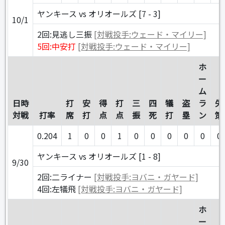
ヤンキース vs オリオールズ [7 - 3]
10/1
2回:見逃し三振
[対戦投手:ウェード・マイリー]
5回:中安打
[対戦投手:ウェード・マイリー]
ホ
ー
ム
日時
打
安
得
打
三
四
犠
盗
ラ
失
対戦
打率
席
打
点
点
振
死
打
塁
ン
策
0.204
1
0
0
1
0
0
0
0
0
0
ヤンキース vs オリオールズ [1 - 8]
9/30
2回:二ライナー
[対戦投手:ヨバニ・ガヤード]
4回:左犠飛
[対戦投手:ヨバニ・ガヤード]
ホ
ー