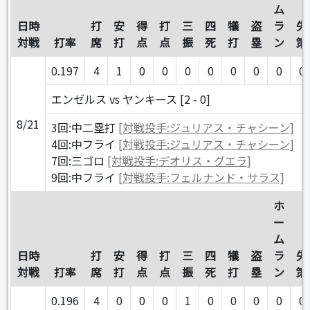
ム
日時
打
安
得
打
三
四
犠
盗
ラ
失
対戦
打率
席
打
点
点
振
死
打
塁
ン
策
0.197
4
1
0
0
0
0
0
0
0
0
エンゼルス vs ヤンキース [2 - 0]
8/21
3回:中二塁打
[対戦投手:ジュリアス・チャシーン]
4回:中フライ
[対戦投手:ジュリアス・チャシーン]
7回:三ゴロ
[対戦投手:デオリス・グエラ]
9回:中フライ
[対戦投手:フェルナンド・サラス]
ホ
ー
ム
日時
打
安
得
打
三
四
犠
盗
ラ
失
対戦
打率
席
打
点
点
振
死
打
塁
ン
策
0.196
4
0
0
0
1
0
0
0
0
0