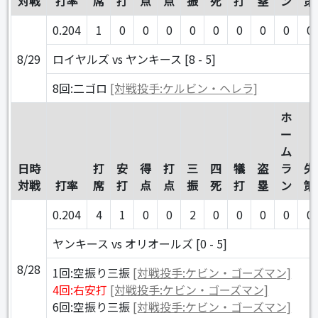
対戦
打率
席
打
点
点
振
死
打
塁
ン
策
0.204
1
0
0
0
0
0
0
0
0
0
8/29
ロイヤルズ vs ヤンキース [8 - 5]
8回:二ゴロ
[対戦投手:ケルビン・ヘレラ]
ホ
ー
ム
日時
打
安
得
打
三
四
犠
盗
ラ
失
対戦
打率
席
打
点
点
振
死
打
塁
ン
策
0.204
4
1
0
0
2
0
0
0
0
0
ヤンキース vs オリオールズ [0 - 5]
8/28
1回:空振り三振
[対戦投手:ケビン・ゴーズマン]
4回:右安打
[対戦投手:ケビン・ゴーズマン]
6回:空振り三振
[対戦投手:ケビン・ゴーズマン]