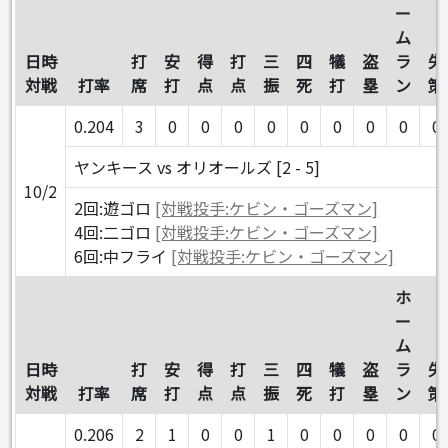
ー
ム
日時
打
安
得
打
三
四
犠
盗
ラ
失
対戦
打率
席
打
点
点
振
死
打
塁
ン
策
0.204
3
0
0
0
0
0
0
0
0
0
ヤンキース vs オリオールズ [2 - 5]
10/2
2回:遊ゴロ
[対戦投手:ケビン・ゴーズマン]
4回:二ゴロ
[対戦投手:ケビン・ゴーズマン]
6回:中フライ
[対戦投手:ケビン・ゴーズマン]
ホ
ー
ム
日時
打
安
得
打
三
四
犠
盗
ラ
失
対戦
打率
席
打
点
点
振
死
打
塁
ン
策
0.206
2
1
0
0
1
0
0
0
0
0