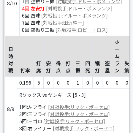
1回:空振り三振
[対戦投手:ドルー・ポメランツ]
8/10
4回:左安打
[対戦投手:ドルー・ポメランツ]
6回:四球
[対戦投手:ドルー・ポメランツ]
7回:四球
[対戦投手:田沢純一]
8回:空振り三振
[対戦投手:ロビー・ロス]
ホ
日
ー
時
ム
対
打
安
得
打
三
四
犠
盗
ラ
失
戦
打率
席
打
点
点
振
死
打
塁
ン
策
0.196
5
0
0
0
1
0
0
0
0
0
Rソックス vs ヤンキース [5 - 3]
1回:左フライ
[対戦投手:リック・ポーセロ]
8/9
3回:三フライ
[対戦投手:リック・ポーセロ]
5回:三ゴロ
[対戦投手:リック・ポーセロ]
8回:右ライナー
[対戦投手:リック・ポーセロ]