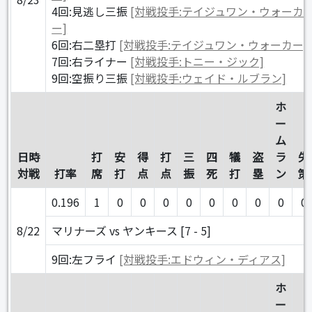
4回:見逃し三振
[対戦投手:テイジュワン・ウォーカ
ー]
6回:右二塁打
[対戦投手:テイジュワン・ウォーカー]
7回:右ライナー
[対戦投手:トニー・ジック]
9回:空振り三振
[対戦投手:ウェイド・ルブラン]
ホ
ー
ム
日時
打
安
得
打
三
四
犠
盗
ラ
失
対戦
打率
席
打
点
点
振
死
打
塁
ン
策
0.196
1
0
0
0
0
0
0
0
0
0
8/22
マリナーズ vs ヤンキース [7 - 5]
9回:左フライ
[対戦投手:エドウィン・ディアス]
ホ
ー