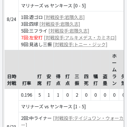
マリナーズ vs ヤンキース [0 - 5]
1回:遊ゴロ
[対戦投手:岩隈久志]
8/24
3回:四球
[対戦投手:岩隈久志]
5回:三フライ
[対戦投手:岩隈久志]
7回:左安打
[対戦投手:アルキメデス・カミネロ]
9回:見逃し三振
[対戦投手:トニー・ジック]
ホ
ー
ム
日時
打
安
得
打
三
四
犠
盗
ラ
失
対戦
打率
席
打
点
点
振
死
打
塁
ン
策
0.196
5
1
1
0
2
0
0
0
0
0
マリナーズ vs ヤンキース [1 - 5]
2回:中ライナー
[対戦投手:テイジュワン・ウォーカ
ー]
8/23