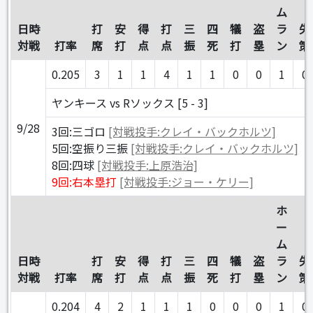
ム
日時
打
安
得
打
三
四
犠
盗
ラ
失
対戦
打率
席
打
点
点
振
死
打
塁
ン
策
0.205
3
1
1
4
1
1
0
0
1
0
ヤンキース vs Rソックス [5 - 3]
9/28
3回:三ゴロ
[対戦投手:クレイ・バックホルツ]
5回:空振り三振
[対戦投手:クレイ・バックホルツ]
8回:四球
[対戦投手:上原浩治]
9回:右本塁打
[対戦投手:ジョー・ケリー]
ホ
ー
ム
日時
打
安
得
打
三
四
犠
盗
ラ
失
対戦
打率
席
打
点
点
振
死
打
塁
ン
策
0.204
4
2
1
1
1
0
0
0
1
0