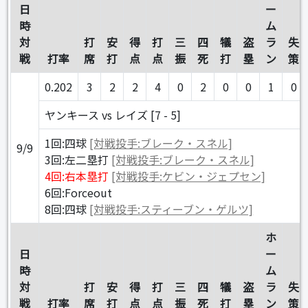
日
ー
時
ム
対
打
安
得
打
三
四
犠
盗
ラ
失
戦
打率
席
打
点
点
振
死
打
塁
ン
策
0.202
3
2
2
4
0
2
0
0
1
0
ヤンキース vs レイズ [7 - 5]
1回:四球
[対戦投手:ブレーク・スネル]
9/9
3回:左二塁打
[対戦投手:ブレーク・スネル]
4回:右本塁打
[対戦投手:ケビン・ジェプセン]
6回:Forceout
8回:四球
[対戦投手:スティーブン・ゲルツ]
ホ
日
ー
時
ム
対
打
安
得
打
三
四
犠
盗
ラ
失
戦
打率
席
打
点
点
振
死
打
塁
ン
策