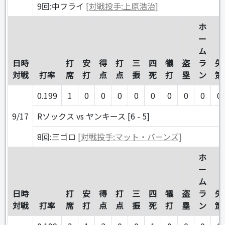
9回:中フライ
[対戦投手:上原浩治]
ホ
ー
ム
日時
打
安
得
打
三
四
犠
盗
ラ
失
対戦
打率
席
打
点
点
振
死
打
塁
ン
策
0.199
1
0
0
0
0
0
0
0
0
0
9/17
Rソックス vs ヤンキース [6 - 5]
8回:三ゴロ
[対戦投手:マット・バーンズ]
ホ
ー
ム
日時
打
安
得
打
三
四
犠
盗
ラ
失
対戦
打率
席
打
点
点
振
死
打
塁
ン
策