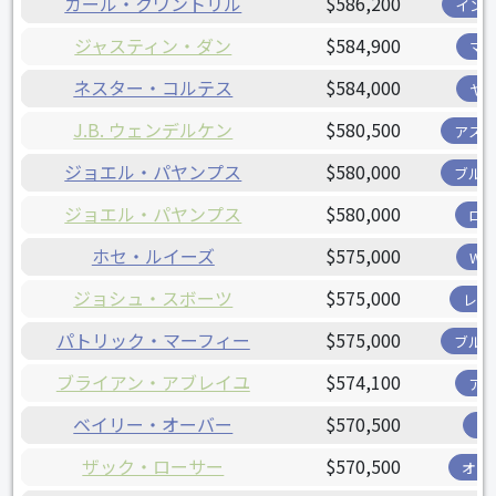
カール・クワントリル
$586,200
イン
ジャスティン・ダン
$584,900
マ
ネスター・コルテス
$584,000
ヤ
J.B. ウェンデルケン
$580,500
アス
ジョエル・パヤンプス
$580,000
ブル
ジョエル・パヤンプス
$580,000
ロ
ホセ・ルイーズ
$575,000
W
ジョシュ・スボーツ
$575,000
レン
パトリック・マーフィー
$575,000
ブル
ブライアン・アブレイユ
$574,100
ア
ベイリー・オーバー
$570,500
ツ
ザック・ローサー
$570,500
オリ