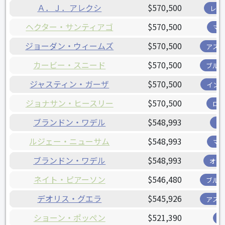
Ａ．Ｊ．アレクシ
$570,500
レン
ヘクター・サンティアゴ
$570,500
マ
ジョーダン・ウィームズ
$570,500
アス
カービー・スニード
$570,500
ブル
ジャスティン・ガーザ
$570,500
イン
ジョナサン・ヒースリー
$570,500
ロ
ブランドン・ワデル
$548,993
ツ
ルジェー・ニューサム
$548,993
マ
ブランドン・ワデル
$548,993
オリ
ネイト・ピアーソン
$546,480
ブル
デオリス・グエラ
$545,926
アス
ショーン・ポッぺン
$521,390