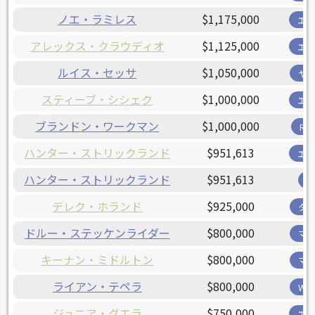
ノエ・ラミレス
$1,175,000
エ
アレックス・クラウディオ
$1,125,000
エ
ルイス・セッサ
$1,050,000
ヤ
スティーブ・シシェク
$1,000,000
エ
ブランドン・ワークマン
$1,000,000
R
ハンター・ストリックランド
$951,613
エ
ハンター・ストリックランド
$951,613
デレク・ホランド
$925,000
タ
ドルー・ステッケンライダー
$800,000
マ
キーナン・ミドルトン
$800,000
マ
ライアン・テペラ
$800,000
W
ジュニア・グエラ
$750,000
エ