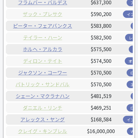
フラムバー・バルデス
$637,300
ア
ザック・プレサク
$590,200
イン
ピーター・フェアバンクス
$583,800
テイラー・ハーン
$582,500
レン
ホルヘ・アルカラ
$575,500
ツ
ディロン・テイト
$574,500
オリ
ジャクソン・コーワー
$570,500
ロ
パトリック・サンドバル
$570,500
エ
シェーン・マクラナハン
$481,519
ダニエル・リンチ
$469,251
ロ
アレックス・ヤング
$168,584
イン
クレイグ・キンブレル
$16,000,000
W