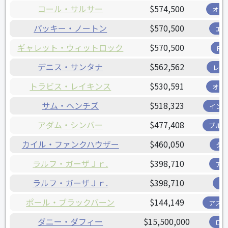
コール・サルサー
$574,500
オリ
パッキー・ノートン
$570,500
エ
ギャレット・ウィットロック
$570,500
R
デニス・サンタナ
$562,562
レン
トラビス・レイキンス
$530,591
オリ
サム・ヘンチズ
$518,323
イン
アダム・シンバー
$477,408
ブル
カイル・ファンクハウザー
$460,050
タ
ラルフ・ガーザＪｒ.
$398,710
ア
ラルフ・ガーザＪｒ.
$398,710
ツ
ポール・ブラックバーン
$144,149
アス
ダニー・ダフィー
$15,500,000
ロ