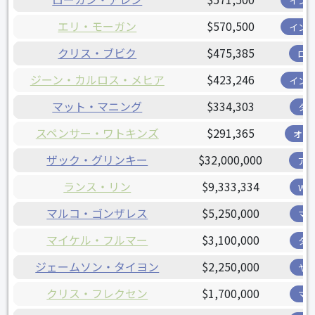
イン
エリ・モーガン
$570,500
イン
クリス・ブビク
$475,385
ロ
ジーン・カルロス・メヒア
$423,246
イン
マット・マニング
$334,303
タ
スペンサー・ワトキンズ
$291,365
オリ
ザック・グリンキー
$32,000,000
ア
ランス・リン
$9,333,334
W
マルコ・ゴンザレス
$5,250,000
マ
マイケル・フルマー
$3,100,000
タ
ジェームソン・タイヨン
$2,250,000
ヤ
クリス・フレクセン
$1,700,000
マ