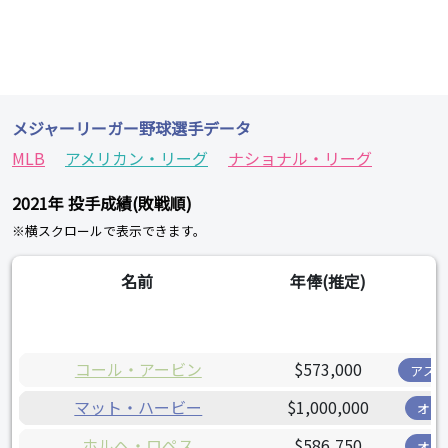
メジャーリーガー野球選手データ
MLB
アメリカン・リーグ
ナショナル・リーグ
2021年 投手成績(敗戦順)
※横スクロールで表示できます。
名前
年俸(推定)
チ
コール・アービン
$573,000
アス
マット・ハービー
$1,000,000
オリ
ホルヘ・ロペス
$586,750
オリ