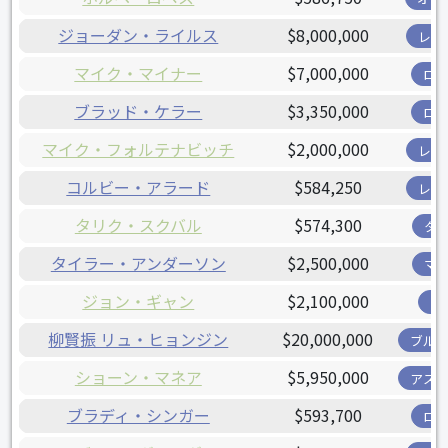
ジョーダン・ライルス
$8,000,000
レン
マイク・マイナー
$7,000,000
ロ
ブラッド・ケラー
$3,350,000
ロ
マイク・フォルテナビッチ
$2,000,000
レン
コルビー・アラード
$584,250
レン
タリク・スクバル
$574,300
タ
タイラー・アンダーソン
$2,500,000
マ
ジョン・ギャン
$2,100,000
ツ
柳賢振 リュ・ヒョンジン
$20,000,000
ブル
ショーン・マネア
$5,950,000
アス
ブラディ・シンガー
$593,700
ロ