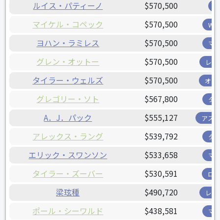
ルイス・パティーノ
$570,500
マイケル・コペック
$570,500
W
ヨハン・ラミレス
$570,500
マ
グレン・オットー
$570,500
レン
タイラー・ウェルズ
$570,500
オリ
グレゴリー・ソト
$567,800
タ
A．J．パック
$555,127
アス
アレックス・ラング
$539,792
タ
エリック・スワンソン
$533,658
マ
タイラー・ズーバー
$530,591
ロ
梁玹種
$490,720
レン
ポール・シーワルド
$438,581
マ