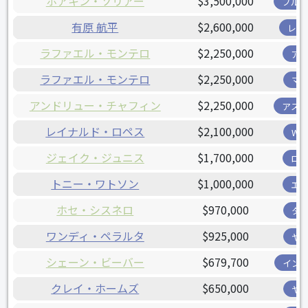
ホアキン・ソリアー
$3,500,000
ブル
有原 航平
$2,600,000
レン
ラファエル・モンテロ
$2,250,000
ア
ラファエル・モンテロ
$2,250,000
マ
アンドリュー・チャフィン
$2,250,000
アス
レイナルド・ロペス
$2,100,000
W
ジェイク・ジュニス
$1,700,000
ロ
トニー・ワトソン
$1,000,000
エ
ホセ・シスネロ
$970,000
タ
ワンディ・ペラルタ
$925,000
ヤ
シェーン・ビーバー
$679,700
イン
クレイ・ホームズ
$650,000
ヤ