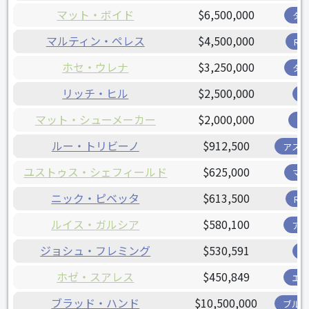
マット・ボイド
$6,500,000
タ
マルティン・ペレス
$4,500,000
R
ホセ・ウレナ
$3,250,000
タ
リッチ・ヒル
$2,500,000
マット・シューメーカー
$2,000,000
ツ
ルー・トリビーノ
$912,500
アス
ユストゥス・シェフィールド
$625,000
マ
ニック・ピベッタ
$613,500
R
ルイス・ガルシア
$580,100
ア
ジョシュ・フレミング
$530,591
ホゼ・スアレス
$450,849
エ
ブラッド・ハンド
$10,500,000
ブル