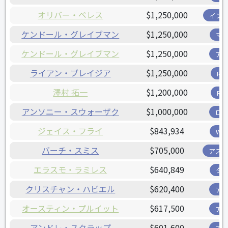
オリバー・ペレス
$1,250,000
イン
ケンドール・グレイブマン
$1,250,000
マ
ケンドール・グレイブマン
$1,250,000
ア
ライアン・ブレイジア
$1,250,000
R
澤村 拓一
$1,200,000
R
アンソニー・スウォーザク
$1,000,000
ロ
ジェイス・フライ
$843,934
W
バーチ・スミス
$705,000
アス
エラスモ・ラミレス
$640,849
タ
クリスチャン・ハビエル
$620,400
ア
オースティン・プルイット
$617,500
ア
アンドレ・スクラップ
$601,600