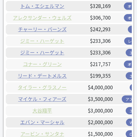
トム・エシェルマン
$328,169
オリ
アレクサンダー・ウェルズ
$306,700
オリ
チャーリー・バーンズ
$242,293
ツ
ジミー・ハーゲット
$233,306
レン
ジミー・ハーゲット
$233,306
エ
コナー・グリーン
$217,757
オリ
リード・デートメルス
$199,355
エ
タイラー・グラスノー
$4,000,000
マイケル・フィアーズ
$3,500,000
アス
大谷翔平
$3,000,000
エ
エバン・マーシャル
$2,000,000
W
アービン・サンタナ
$1,500,000
ロ