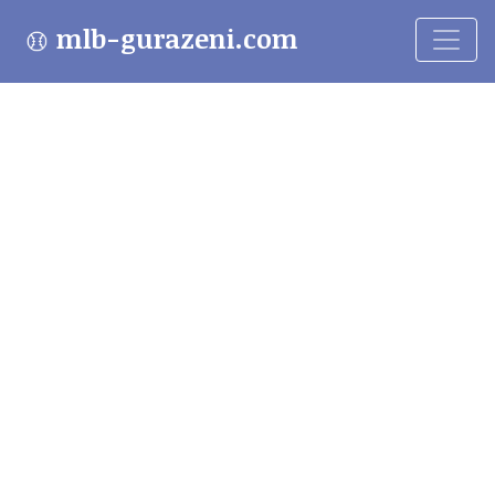
mlb-gurazeni.com