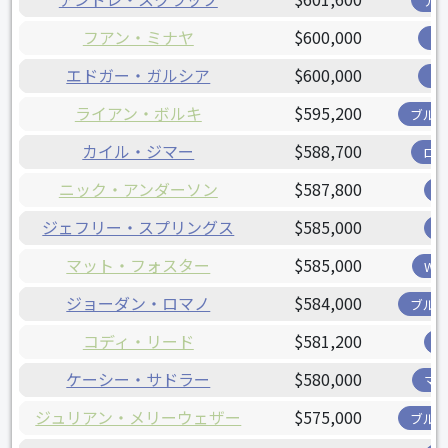
ア
フアン・ミナヤ
$600,000
ツ
エドガー・ガルシア
$600,000
ツ
ライアン・ボルキ
$595,200
ブル
カイル・ジマー
$588,700
ロ
ニック・アンダーソン
$587,800
ジェフリー・スプリングス
$585,000
マット・フォスター
$585,000
W
ジョーダン・ロマノ
$584,000
ブル
コディ・リード
$581,200
ケーシー・サドラー
$580,000
マ
ジュリアン・メリーウェザー
$575,000
ブル