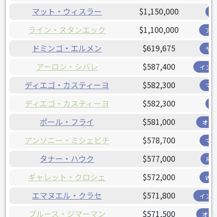
マット・ウィスラー
$1,150,000
ライン・スタンエック
$1,100,000
ア
ドミンゴ・エルメン
$619,675
ヤ
アーロン・シバレ
$587,400
イン
ディエゴ・カスティーヨ
$582,300
マ
ディエゴ・カスティーヨ
$582,300
ポール・フライ
$581,000
オリ
アンソニー・ミシェビチ
$578,700
マ
タナー・ハウク
$577,000
R
ギャレット・クロシェ
$572,000
W
エマヌエル・クラセ
$571,800
イン
ブルース・ジマーマン
$571,500
オリ