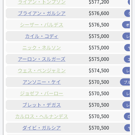
ライアン・トンプソン
$577,200
ブライアン・ガルシア
$576,600
タ
シーザー・バルデス
$576,500
オリ
カイル・コディ
$575,000
レン
ニック・ネルソン
$575,000
ヤ
アーロン・スルガーズ
$575,000
エ
ウェス・ベンジャミン
$574,500
レン
アンソニー・ケイ
$570,500
ブル
ジョゼフ・バーロー
$570,500
レン
ブレット・デガス
$570,500
レン
カルロス・ヘルナンデス
$570,500
ロ
ダイビ・ガルシア
$570,500
ヤ