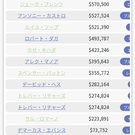
ジェーク・ブレンツ
$570,500
ロ
アンソニー・カストロ
$527,524
ブル
ルイス・ソープ
$521,390
ツ
ロバート・ダガ
$493,787
マ
ホゼ・キハダ
$423,246
エ
アレク・マノア
$395,643
ブル
スペンサー・パットン
$355,772
レン
デービッド・ヘス
$282,164
トレバー・リチャーズ
$274,824
トレバー・リチャーズ
$274,824
ブル
サル・ロマーノ
$223,891
ヤ
デマーカス・エバンス
$73,752
レン