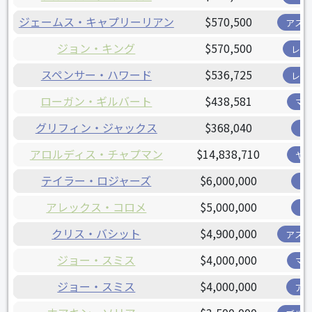
ジェームス・キャプリーリアン
$570,500
アス
ジョン・キング
$570,500
レン
スペンサー・ハワード
$536,725
レン
ローガン・ギルバート
$438,581
マ
グリフィン・ジャックス
$368,040
ツ
アロルディス・チャプマン
$14,838,710
ヤ
テイラー・ロジャーズ
$6,000,000
ツ
アレックス・コロメ
$5,000,000
ツ
クリス・バシット
$4,900,000
アス
ジョー・スミス
$4,000,000
マ
ジョー・スミス
$4,000,000
ア