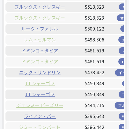
ブルックス・クリスキー
$518,323
ヤ
ブルックス・クリスキー
$518,323
オリ
ルーク・ファレル
$509,122
ツ
サム・セルマン
$498,306
エ
ドミンゴ・タピア
$481,519
マ
ドミンゴ・タピア
$481,519
ロ
ニック・サンドリン
$478,452
イン
J.T.シャーゴワ
$450,849
J.T.シャーゴワ
$450,849
マ
ジェレミー ビーズリー
$444,715
ブル
ライアン・バー
$395,643
W
ジミー・ランバート
$386,442
W