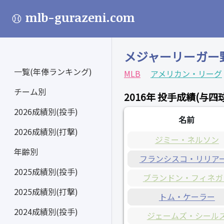
mlb-gurazeni.com
メジャーリーガー
一覧(年俸ランキング)
MLB
アメリカン・リーグ
チーム別
2016年 投手成績(与四
2026成績別(投手)
名前
2026成績別(打撃)
ジミー・ネルソン
年齢別
フランシスコ・リリア
2025成績別(投手)
ブランドン・フィネガ
2025成績別(打撃)
トム・ケーラー
2024成績別(投手)
ジェームズ・シール