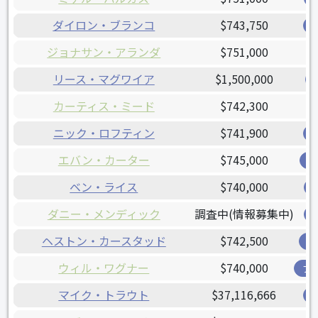
ダイロン・ブランコ
$743,750
ジョナサン・アランダ
$751,000
リース・マグワイア
$1,500,000
カーティス・ミード
$742,300
ニック・ロフティン
$741,900
エバン・カーター
$745,000
レ
ベン・ライス
$740,000
ダニー・メンディック
調査中(情報募集中)
ヘストン・カースタッド
$742,500
オ
ウィル・ワグナー
$740,000
ブ
マイク・トラウト
$37,116,666