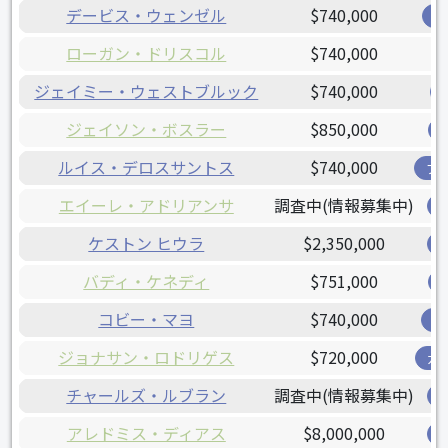
デービス・ウェンゼル
$740,000
レ
ローガン・ドリスコル
$740,000
ジェイミー・ウェストブルック
$740,000
ジェイソン・ボスラー
$850,000
ルイス・デロスサントス
$740,000
ブ
エイーレ・アドリアンサ
調査中(情報募集中)
ケストン ヒウラ
$2,350,000
バディ・ケネディ
$751,000
コビー・マヨ
$740,000
オ
ジョナサン・ロドリゲス
$720,000
ガ
チャールズ・ルブラン
調査中(情報募集中)
アレドミス・ディアス
$8,000,000