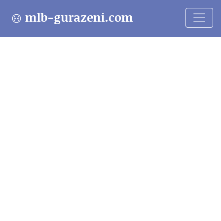
mlb-gurazeni.com