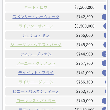
ネート・ロウ
$7,500,000
レ
スペンサー・ホーウィッツ
$742,500
ブ
ライアン・オハーン
$3,500,000
オ
ジョシュ・ヤン
$756,000
レ
ジョーダン・ウエストバーグ
$745,800
オ
ウィル・ブレナン
$744,900
ガ
アーニー・クレメント
$757,700
ブ
デイビット・フライ
$741,000
ガ
ライリー・グリーン
$766,300
ビニー・パスカンティーノ
$752,750
ローレンス・バトラー
$740,000
ア
ラモン・ロリアーノ
$5,150,000