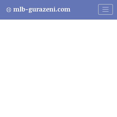
mlb-gurazeni.com