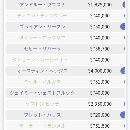
アンドルー・クニズナ
$1,825,000
レ
ディロン・ディングラー
$740,000
ブライアン・サーブン
$750,000
ブ
タイラー・ロックリア
$740,000
セビー・ザバーラ
$756,700
ダショーン・カーシーＪｒ．
$740,000
オースティン・ヘッジス
$4,000,000
ガ
ミゲル・バルガス
$751,000
ジェイミー・ウェストブルック
$740,000
ケストン ヒウラ
$2,350,000
ブレット・ハリス
$720,000
ア
テーラー・トランメル
$751,500