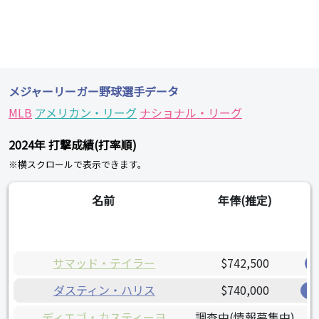
メジャーリーガー野球選手データ
MLB
アメリカン・リーグ
ナショナル・リーグ
2024年 打撃成績(打率順)
※横スクロールで表示できます。
名前
年俸(推定)
サマッド・テイラー
$742,500
ダスティン・ハリス
$740,000
レ
ディエゴ・カスティーヨ
調査中(情報募集中)