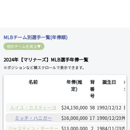
MLBチーム別選手一覧(年俸順)
他のチームを見る▼
2024年【マリナーズ】MLB選手年俸一覧
※ポジションなど横スクロールで表示できます。
名前
年俸(推
背
誕生日
ポ
定)
番
シ
号
ルイス・カスティーヨ
$24,150,000
58
1992/12/12
投
ミッチ・ハニガー
$16,000,000
17
1990/12/23
外
ジャスティン・ターナー
$13,000,000
2
1984/11/23
内