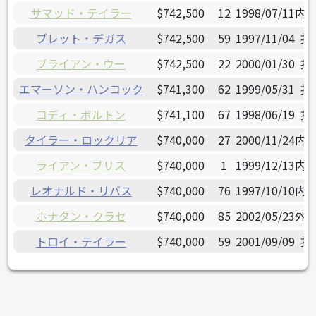
サマッド・テイラー
$742,500
12
1998/07/11
内
ブレット・デガス
$742,500
59
1997/11/04
投
ブライアン・ウー
$742,500
22
2000/01/30
投
エマーソン・ハンコック
$741,300
62
1999/05/31
投
コディ・ボルトン
$741,100
67
1998/06/19
投
タイラー・ロックリア
$740,000
27
2000/11/24
内
ライアン・ブリス
$740,000
1
1999/12/13
内
レオナルド・リバス
$740,000
76
1997/10/10
内
ホナタン・クラセ
$740,000
85
2002/05/23
外
トロイ・テイラー
$740,000
59
2001/09/09
投