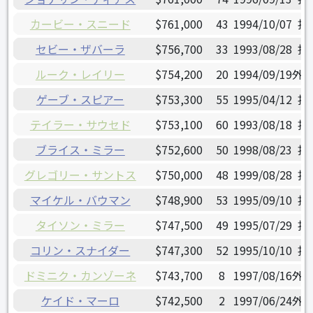
カービー・スニード
$761,000
43
1994/10/07
投
セビー・ザバーラ
$756,700
33
1993/08/28
捕
ルーク・レイリー
$754,200
20
1994/09/19
外
ゲーブ・スピアー
$753,300
55
1995/04/12
投
テイラー・サウセド
$753,100
60
1993/08/18
投
ブライス・ミラー
$752,600
50
1998/08/23
投
グレゴリー・サントス
$750,000
48
1999/08/28
投
マイケル・バウマン
$748,900
53
1995/09/10
投
タイソン・ミラー
$747,500
49
1995/07/29
投
コリン・スナイダー
$747,300
52
1995/10/10
投
ドミニク・カンゾーネ
$743,700
8
1997/08/16
外
ケイド・マーロ
$742,500
2
1997/06/24
外