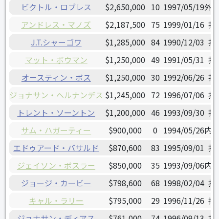
ビクトル・ロブレス
$2,650,000
10
1997/05/19
外
アンドレス・マノズ
$2,187,500
75
1999/01/16
投
J.T.シャーゴワ
$1,285,000
84
1990/12/03
投
マット・ボウマン
$1,250,000
49
1991/05/31
投
オースティン・ボス
$1,250,000
30
1992/06/26
投
ジョナサン・ヘルナンデス
$1,245,000
72
1996/07/06
投
トレント・ソーントン
$1,200,000
46
1993/09/30
投
サム・ハガーティー
$900,000
0
1994/05/26
内
エドゥアード・バサルド
$870,600
83
1995/09/01
投
ジェイソン・ボスラー
$850,000
35
1993/09/06
内
ジョージ・カービー
$798,600
68
1998/02/04
投
キャル・ラリー
$795,000
29
1996/11/26
捕
ジョナサン・ディアス
$761,000
74
1996/09/13
投