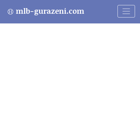
mlb-gurazeni.com