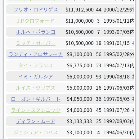
フリオ・ロドリゲス
$11,912,500
44
2000/12/29
外
J.P.クロフォード
$11,000,000
3
1995/01/11
内
ホルヘ・ポランコ
$10,500,000
7
1993/07/05
内
ミッチ・ガーバー
$10,500,000
18
1991/01/15
捕
ランディ・アロサレーナ
$8,100,000
56
1995/02/28
外
タイ・フランス
$6,775,000
23
1994/07/13
内
イミ・ガルシア
$6,000,000
93
1990/08/18
投
ルイス・ウリアス
$5,000,000
16
1997/06/03
内
ローガン・ギルバート
$4,050,000
36
1997/05/05
投
ライン・スタンエック
$4,000,000
45
1991/07/26
投
ディラン・ムーア
$3,133,333
25
1992/08/02
内
ジョシュア・ロハス
$3,100,000
4
1994/06/30
内