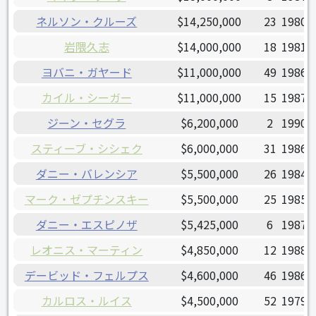
ネルソン・クルーズ
$14,250,000
23
1980/
岩隈久志
$14,000,000
18
1981/
ヨバニ・ガヤード
$11,000,000
49
1986/
カイル・シーガー
$11,000,000
15
1987/
ジーン・セグラ
$6,200,000
2
1990/
スティーブ・シシェク
$6,000,000
31
1986/
ダニー・バレンシア
$5,500,000
26
1984/
マーク・ゼプチンスキー
$5,500,000
25
1985/
ダニー・エスピノザ
$5,425,000
6
1987/
レオニス・マーティン
$4,850,000
12
1988/
デービッド・フェルプス
$4,600,000
46
1986/
カルロス・ルイス
$4,500,000
52
1979/