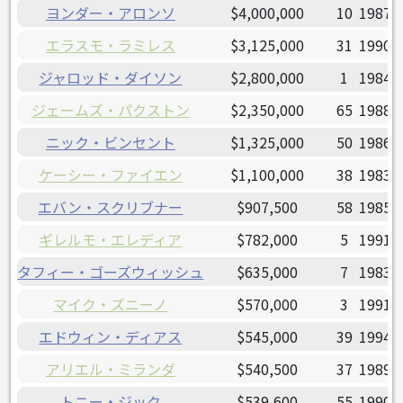
ヨンダー・アロンソ
$4,000,000
10
1987/
エラスモ・ラミレス
$3,125,000
31
1990/
ジャロッド・ダイソン
$2,800,000
1
1984/
ジェームズ・パクストン
$2,350,000
65
1988/
ニック・ビンセント
$1,325,000
50
1986/
ケーシー・ファイエン
$1,100,000
38
1983/
エバン・スクリブナー
$907,500
58
1985/
ギレルモ・エレディア
$782,000
5
1991/
タフィー・ゴーズウィッシュ
$635,000
7
1983/
マイク・ズニーノ
$570,000
3
1991/
エドウィン・ディアス
$545,000
39
1994/
アリエル・ミランダ
$540,500
37
1989/
トニー・ジック
$539,600
55
1990/