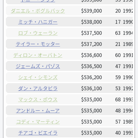
ダニエル・ボグルバック
$539,000
20
1992/
ミッチ・ハニガー
$538,000
17
1990/
ロブ・ウェーラン
$537,500
63
1994/
テイラー・モッター
$537,200
21
1989/
ディロン・オーバトン
$536,600
60
1991/
ジェームズ・パゾス
$536,500
47
1991/
シェイ・シモンズ
$536,200
59
1990/
ダン・アルタビラ
$536,100
53
1992/
マックス・ポウス
$535,000
68
1993/
アンドルー・ムーア
$535,000
48
1994/
コディ・マーティン
$535,000
57
1989/
チアゴ・ビエイラ
$535,000
40
1993/