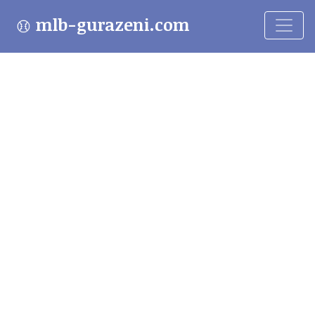
mlb-gurazeni.com