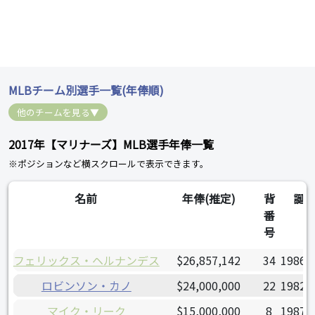
MLBチーム別選手一覧(年俸順)
他のチームを見る▼
2017年【マリナーズ】MLB選手年俸一覧
※ポジションなど横スクロールで表示できます。
名前
年俸(推定)
背
誕
番
号
フェリックス・ヘルナンデス
$26,857,142
34
1986/
ロビンソン・カノ
$24,000,000
22
1982/
マイク・リーク
$15,000,000
8
1987/