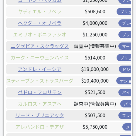
ブレー
ヤディエル・リベラ
$508,600
ブリュワ
ヘクター・オリベラ
$4,000,000
ブレー
エミリオ・ボニファシオ
$1,250,000
ブレー
エグゼビア・スクラッグス
調査中(情報募集中)
マーリ
カーク・ニーウェンハイス
$514,000
ブリュワ
アンドレ・イーシア
$18,000,000
ドジャ
スティーブン・ストラスバーグ
$10,400,000
ナショナ
ペドロ・フロリモン
$521,500
パイレ
カルロス・アスアヘ
調査中(情報募集中)
パドレ
リード・ブリニアック
$507,500
ブレー
アレハンドロ・デアザ
$5,750,000
メッ