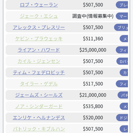
ロブ・ウェーラン
$507,500
ブレー
ジェーク・エシュ
調査中(情報募集中)
マーリ
アレックス・プレスリー
$507,500
ブリュワ
ケビン・プラウェッキ
$511,360
メッ
ライアン・ハワード
$25,000,000
フィリ
カイル・ジェンセン
$507,500
Dバッ
ティム・フェデロビッチ
$507,500
カブ
タイラー・ゲデル
$517,500
フィリ
ジェームズ・シールズ
$21,000,000
パドレ
ノア・シンダーガード
$535,800
メッ
エンリケ・ヘルナンデス
$520,000
ドジャ
パトリック・キブルハン
$507,500
レッ