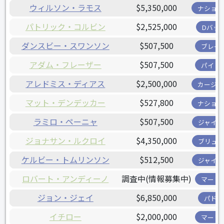
ウィルソン・ラモス
$5,350,000
ナショナ
パトリック・コルビン
$2,525,000
Dバッ
ダンスビー・スワンソン
$507,500
ブレー
アダム・フレーザー
$507,500
パイレ
アレドミス・ディアス
$2,500,000
カージナ
マット・デンデッカー
$527,800
ナショナ
ラミロ・ペーニャ
$507,500
ジャイア
ジョナサン・ルクロイ
$4,350,000
ブリュワ
ケルビー・トムリンソン
$512,500
ジャイア
ロバート・アンディーノ
調査中(情報募集中)
マーリ
ジョン・ジェイ
$6,850,000
パドレ
イチロー
$2,000,000
マーリ