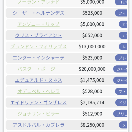
ノーラン・アレナド
$5,000,000
ロッキ
シーザー・ヘルナンデス
$525,000
フィリ
アンソニー・リッゾ
$5,000,000
カブ
クリス・ブライアント
$652,000
カブ
ブランドン・フィリップス
$13,000,000
レッ
エンダー・インシャーテ
$523,000
ブレー
バスター・ポージー
$20,000,000
ジャイア
エデュアルド・ヌネス
$1,475,000
ジャイア
オデュベル・ヘレラ
$528,000
フィリ
エイドリアン・ゴンザレス
$2,185,714
ドジャ
ジョナサン・ビラー
$512,900
ブリュワ
アスドルバル・カブレラ
$8,250,000
メッ