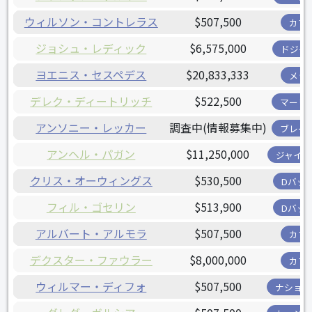
ウィルソン・コントレラス
$507,500
カブ
ジョシュ・レディック
$6,575,000
ドジャ
ヨエニス・セスペデス
$20,833,333
メッ
デレク・ディートリッチ
$522,500
マーリ
アンソニー・レッカー
調査中(情報募集中)
ブレー
アンヘル・パガン
$11,250,000
ジャイア
クリス・オーウィングス
$530,500
Dバッ
フィル・ゴセリン
$513,900
Dバッ
アルバート・アルモラ
$507,500
カブ
デクスター・ファウラー
$8,000,000
カブ
ウィルマー・ディフォ
$507,500
ナショナ