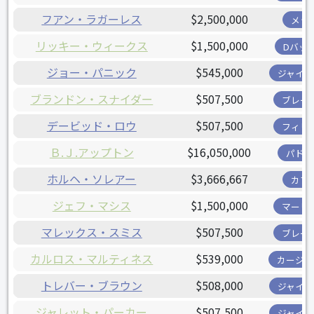
フアン・ラガーレス
$2,500,000
メッ
リッキー・ウィークス
$1,500,000
Dバッ
ジョー・パニック
$545,000
ジャイア
ブランドン・スナイダー
$507,500
ブレー
デービッド・ロウ
$507,500
フィリ
Ｂ.Ｊ.アップトン
$16,050,000
パドレ
ホルヘ・ソレアー
$3,666,667
カブ
ジェフ・マシス
$1,500,000
マーリ
マレックス・スミス
$507,500
ブレー
カルロス・マルティネス
$539,000
カージナ
トレバー・ブラウン
$508,000
ジャイア
ジャレット・パーカー
$507,500
ジャイア