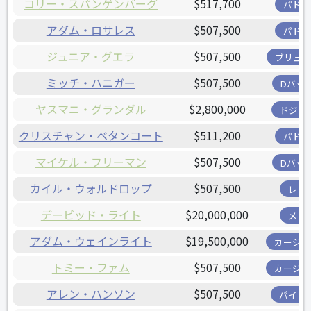
コリー・スパンゲンバーグ
$517,700
パドレ
アダム・ロサレス
$507,500
パドレ
ジュニア・グエラ
$507,500
ブリュワ
ミッチ・ハニガー
$507,500
Dバッ
ヤスマニ・グランダル
$2,800,000
ドジャ
クリスチャン・ベタンコート
$511,200
パドレ
マイケル・フリーマン
$507,500
Dバッ
カイル・ウォルドロップ
$507,500
レッ
デービッド・ライト
$20,000,000
メッ
アダム・ウェインライト
$19,500,000
カージナ
トミー・ファム
$507,500
カージナ
アレン・ハンソン
$507,500
パイレ