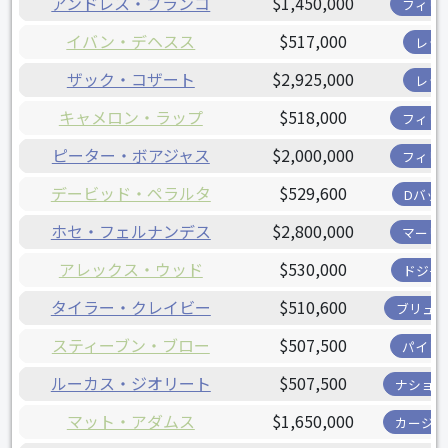
アンドレス・ブランコ
$1,450,000
フィリ
イバン・デヘスス
$517,000
レッ
ザック・コザート
$2,925,000
レッ
キャメロン・ラップ
$518,000
フィリ
ピーター・ボアジャス
$2,000,000
フィリ
デービッド・ペラルタ
$529,600
Dバッ
ホセ・フェルナンデス
$2,800,000
マーリ
アレックス・ウッド
$530,000
ドジャ
タイラー・クレイビー
$510,600
ブリュワ
スティーブン・ブロー
$507,500
パイレ
ルーカス・ジオリート
$507,500
ナショナ
マット・アダムス
$1,650,000
カージナ