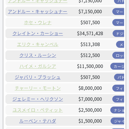
アンドルー・キャッシュナー
$7,150,000
パドレ
アンドルー・キャッシュナー
$7,150,000
マーリ
ホセ・ウレナ
$507,500
マーリ
クレイトン・カーショー
$34,571,428
ドジャ
エリク・キャンベル
$513,308
メッ
クリス・ルーシン
$512,500
ロッキ
ハイメ・ガルシア
$11,500,000
カージナ
ジャバリ・ブラッシュ
$507,500
パドレ
チャーリー・モートン
$8,000,000
フィリ
ジェレミー・ヘリクソン
$7,000,000
フィリ
ユスメイロ・ペティット
$2,500,000
ナショナ
ルーベン・テハダ
$1,500,000
ジャイア