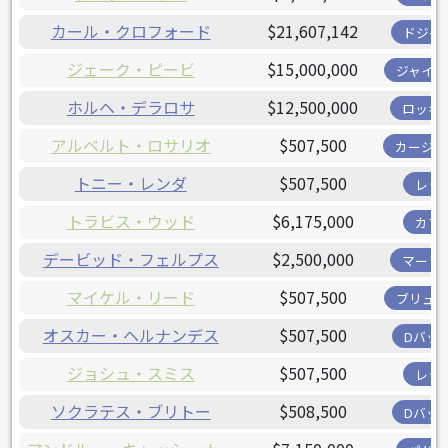
カール・クロフォード
$21,607,142
ドジャ
ジェーク・ピービ
$15,000,000
ジャイア
ホルヘ・デラロサ
$12,500,000
ロッキ
アルベルト・ロサリオ
$507,500
カージナ
トニー・レンダ
$507,500
レッ
トラビス・ウッド
$6,175,000
カブ
デービッド・フェルプス
$2,500,000
マーリ
マイケル・リード
$507,500
ブリュワ
オスカー・ヘルナンデス
$507,500
Dバッ
ジョシュ・スミス
$507,500
レッ
ソクラテス・ブリトー
$508,500
Dバッ