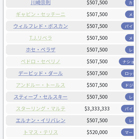
川崎宗則
$507,500
カブ
ギャビン・セッチーニ
$507,500
メッ
ウィルフレド・ボスカン
$507,500
パイレ
T.J.リベラ
$507,500
メッ
ホセ・ペラザ
$507,500
レッ
ペドロ・セベリノ
$507,500
ナショナ
デービッド・ダール
$507,500
ロッキ
アンドルー・トールス
$507,500
ドジャ
スティーブ・セルスキー
$507,500
レッ
スターリング・マルテ
$3,333,333
パイレ
エルナン・イリバレン
$507,500
レッ
トマス・テリス
$520,000
マーリ