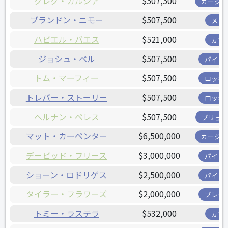
グレグ・ガルシア
$507,500
カージナ
ブランドン・ニモー
$507,500
メッ
ハビエル・バエス
$521,000
カブ
ジョシュ・ベル
$507,500
パイレ
トム・マーフィー
$507,500
ロッキ
トレバー・ストーリー
$507,500
ロッキ
ヘルナン・ペレス
$507,500
ブリュワ
マット・カーペンター
$6,500,000
カージナ
デービッド・フリース
$3,000,000
パイレ
ショーン・ロドリゲス
$2,500,000
パイレ
タイラー・フラワーズ
$2,000,000
ブレー
トミー・ラステラ
$532,000
カブ