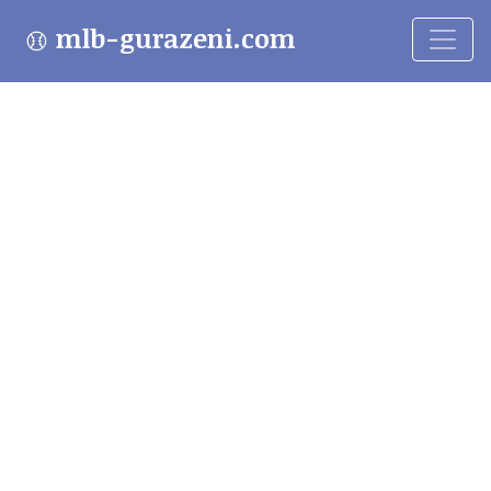
mlb-gurazeni.com