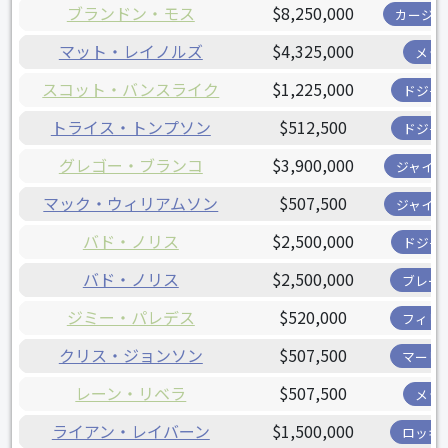
ブランドン・モス
$8,250,000
カージナ
マット・レイノルズ
$4,325,000
メッ
スコット・バンスライク
$1,225,000
ドジャ
トライス・トンプソン
$512,500
ドジャ
グレゴー・ブランコ
$3,900,000
ジャイア
マック・ウィリアムソン
$507,500
ジャイア
バド・ノリス
$2,500,000
ドジャ
バド・ノリス
$2,500,000
ブレー
ジミー・パレデス
$520,000
フィリ
クリス・ジョンソン
$507,500
マーリ
レーン・リベラ
$507,500
メッ
ライアン・レイバーン
$1,500,000
ロッキ