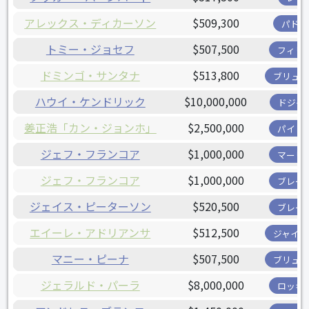
アレックス・ディカーソン
$509,300
パドレ
トミー・ジョセフ
$507,500
フィリ
ドミンゴ・サンタナ
$513,800
ブリュワ
ハウイ・ケンドリック
$10,000,000
ドジャ
姜正浩「カン・ジョンホ」
$2,500,000
パイレ
ジェフ・フランコア
$1,000,000
マーリ
ジェフ・フランコア
$1,000,000
ブレー
ジェイス・ピーターソン
$520,500
ブレー
エイーレ・アドリアンサ
$512,500
ジャイア
マニー・ピーナ
$507,500
ブリュワ
ジェラルド・パーラ
$8,000,000
ロッキ