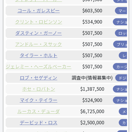
コール・ガレスピー
$603,500
マーリ
クリント・ロビンソン
$534,900
ナショナ
ダスティン・ガーノー
$507,500
ロッキ
アンドルー・スサック
$507,500
ブリュワ
タイラー・ホルト
$507,500
レッ
ジェレミー・ヘーズルベーカー
$507,500
カージナ
ロブ・セゲディン
調査中(情報募集中)
ドジャ
ホセ・ロバトン
$1,387,500
ナショナ
マイク・テイラー
$524,900
ナショナ
ルーカス・デューダ
$6,725,000
メッ
デービッド・ロス
$2,500,000
カブ