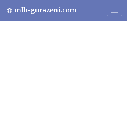
mlb-gurazeni.com