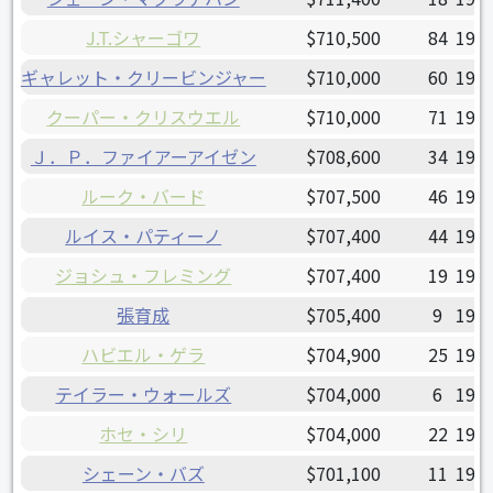
J.T.シャーゴワ
$710,500
84
1990
ギャレット・クリービンジャー
$710,000
60
1994
クーパー・クリスウエル
$710,000
71
1996
Ｊ．Ｐ．ファイアーアイゼン
$708,600
34
1993
ルーク・バード
$707,500
46
1990
ルイス・パティーノ
$707,400
44
1999
ジョシュ・フレミング
$707,400
19
1996
張育成
$705,400
9
1995
ハビエル・ゲラ
$704,900
25
1995
テイラー・ウォールズ
$704,000
6
1996
ホセ・シリ
$704,000
22
1995
シェーン・バズ
$701,100
11
1999