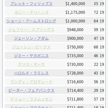
ブレット・フィリップス
$1,400,000
35
1994
ヨニー・チリーノス
$1,175,000
72
1993
ショーン・アームストロング
$1,000,000
64
1990
ジェフリー・スプリングス
$948,000
59
1992
ジェーソン・アダム
$900,000
47
1991
ジェーレン・ビークス
$750,000
68
1993
ジミー・ヤカボニス
$735,000
46
1992
クリス・マーサ
$730,000
22
1989
ハロルド・ラミレス
$728,000
43
1994
ランディ・アロサレーナ
$716,600
56
1995
ピーター・フェアバンクス
$714,400
29
1993
ドリュー・ラスムッセン
$711,800
57
1995
シェーン・マクラナハン
$711,400
18
1997