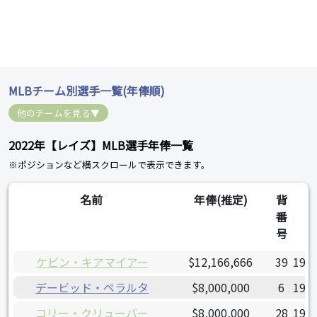
MLBチーム別選手一覧(年俸順)
他のチームを見る▼
2022年【レイズ】MLB選手年俸一覧
※ポジションなど横スクロールで表示できます。
名前
年俸(推定)
背
誕
番
号
ケビン・キアマイアー
$12,166,666
39
1990
デービッド・ペラルタ
$8,000,000
6
1987
コリー・クリューバー
$8,000,000
28
1986