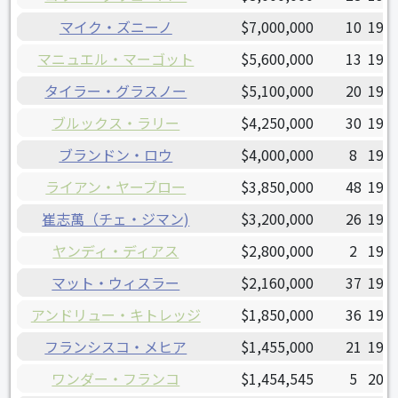
マイク・ズニーノ
$7,000,000
10
1991
マニュエル・マーゴット
$5,600,000
13
1994
タイラー・グラスノー
$5,100,000
20
1993
ブルックス・ラリー
$4,250,000
30
1988
ブランドン・ロウ
$4,000,000
8
1994
ライアン・ヤーブロー
$3,850,000
48
1991
崔志萬（チェ・ジマン)
$3,200,000
26
1991
ヤンディ・ディアス
$2,800,000
2
1991
マット・ウィスラー
$2,160,000
37
1992
アンドリュー・キトレッジ
$1,850,000
36
1990
フランシスコ・メヒア
$1,455,000
21
1995
ワンダー・フランコ
$1,454,545
5
2001