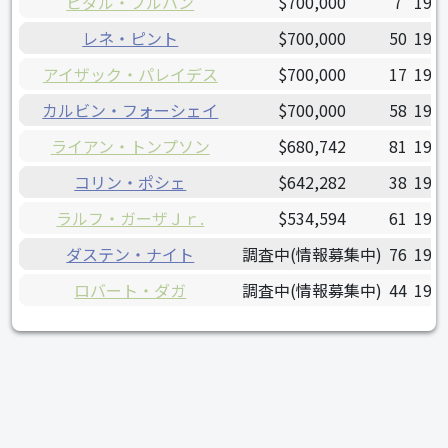
ビダル・ブルハン
$700,000
7
1998
レネ・ピント
$700,000
50
1996
アイザック・パレイデス
$700,000
17
1999
カルビン・フォーシェイ
$700,000
58
1995
ライアン・トンプソン
$680,742
81
1992
コリン・ポシェ
$642,282
38
1994
ラルフ・ガーザＪｒ.
$534,594
61
1994
ダステン・ナイト
調査中(情報募集中)
76
1990
ロバート・ダガ
調査中(情報募集中)
44
1995