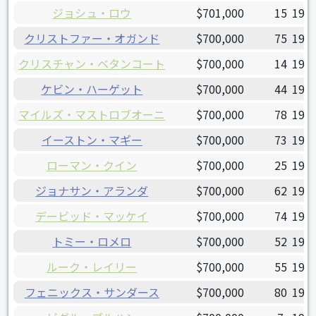
ジョシュ・ロウ
$701,000
15
1998
クリストファー・オガンド
$700,000
75
1993
クリスチャン・ベタンコート
$700,000
14
1991
ケビン・ハーゲット
$700,000
44
1991
マイルズ・マストロブオーニ
$700,000
78
1995
イーストン・マギー
$700,000
73
1997
ローマン・クイン
$700,000
25
1993
ジョナサン・アランダ
$700,000
62
1998
デービッド・マッケイ
$700,000
74
1995
トミー・ロメロ
$700,000
52
1997
ルーク・レイリー
$700,000
55
1994
フェニックス・サンダース
$700,000
80
1995