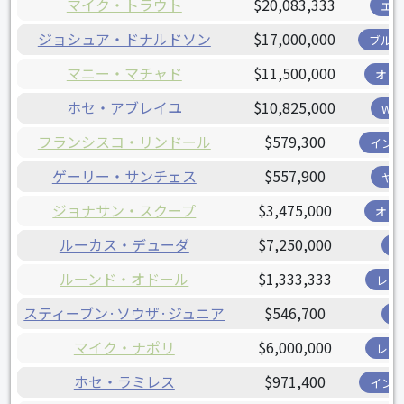
マイク・トラウト
$20,083,333
エ
ジョシュア・ドナルドソン
$17,000,000
ブル
マニー・マチャド
$11,500,000
オリ
ホセ・アブレイユ
$10,825,000
W
フランシスコ・リンドール
$579,300
イン
ゲーリー・サンチェス
$557,900
ヤ
ジョナサン・スクープ
$3,475,000
オリ
ルーカス・デューダ
$7,250,000
ルーンド・オドール
$1,333,333
レン
スティーブン·ソウザ·ジュニア
$546,700
マイク・ナポリ
$6,000,000
レン
ホセ・ラミレス
$971,400
イン