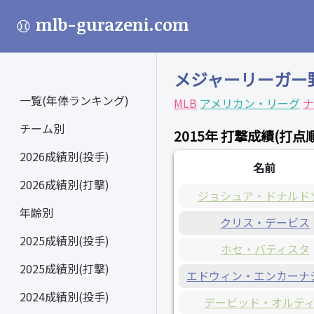
mlb-gurazeni.com
メジャーリーガー
一覧(年俸ランキング)
MLB
アメリカン・リーグ
ナ
チーム別
2015年 打撃成績(打点順
2026成績別(投手)
名前
2026成績別(打撃)
ジョシュア・ドナルド
年齢別
クリス・デービス
2025成績別(投手)
ホセ・バティスタ
2025成績別(打撃)
エドウィン・エンカーナ
2024成績別(投手)
デービッド・オルテ