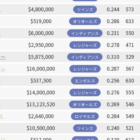
フ
$4,800,000
0.244
573
ツインズ
$519,000
0.286
633
オリオールズ
ナ
$6,000,000
0.231
550
インディアンス
ド
$2,950,000
0.278
471
レンジャーズ
リー
$5,875,000
0.310
529
インディアンス
トレ
$16,000,000
0.287
567
レンジャーズ
ン
$537,500
0.256
630
エンゼルス
$14,000,000
0.276
555
レンジャーズ
ズ
$13,123,520
0.269
546
オリオールズ
ス
$2,640,000
0.284
549
ロイヤルズ
$10,500,000
0.240
521
ツインズ
ーツ
$517,000
0.320
613