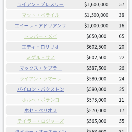
ライアン・プレスリー
$1,600,000
57
19
マット・ベライル
$1,500,000
38
19
エイーレ・アドリアンサ
$1,000,000
16
19
トレバー・メイ
$650,000
65
19
エディ・ロサリオ
$602,500
20
19
ミゲル・サノ
$602,500
22
19
マックス・ケプラー
$587,500
26
19
ライアン・ラマーレ
$580,000
24
19
バイロン・バクストン
$580,000
25
19
ホルヘ・ポランコ
$575,000
11
19
ホセ・べリオス
$570,000
17
19
テイラー・ロジャーズ
$565,000
55
19
タイラー・オースティン
$558,600
31
19