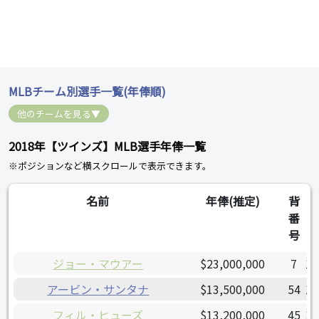
MLBチーム別選手一覧(年俸順)
他のチームを見る▼
2018年【ツインズ】MLB選手年俸一覧
※ポジションなど横スクロールで表示できます。
名前
年俸(推定)
背
番
号
ジョー・マウアー
$23,000,000
7
19
アービン・サンタナ
$13,500,000
54
19
フィル・ヒューズ
$13,200,000
45
19