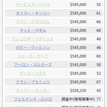
デービッド・ヘイル
$545,000
53
19
タイラー・キンリー
$545,000
61
19
フアン・グラタロル
$545,000
66
19
マット・マギル
$545,000
68
19
グレゴリオ・ペティット
$545,000
40
19
ボビー・ウィルソン
$545,000
46
19
ジェーク・ケーブ
$545,000
60
19
アーロン・スルガーズ
$545,000
50
19
ザック・リテル
$545,000
52
19
アラン・ブセニッツ
$545,000
67
19
テイラー・モッター
$530,330
45
19
フェルナンド・ロメロ
調査中(情報募集中)
77
19