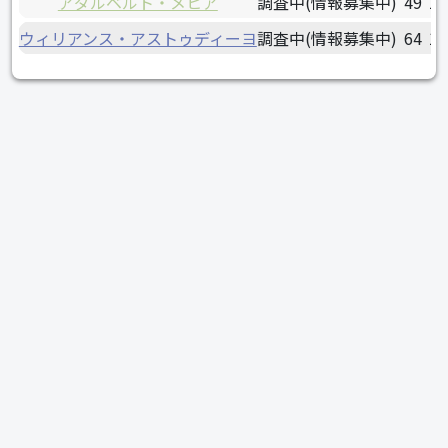
アダルベルト・メヒア
調査中(情報募集中)
49
19
ウィリアンス・アストゥディーヨ
調査中(情報募集中)
64
19