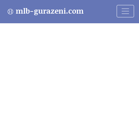
mlb-gurazeni.com