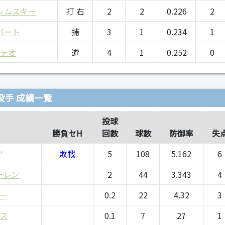
レムスキー
打 右
2
2
0.226
2
バート
捕
3
1
0.234
1
マテオ
遊
4
1
0.252
0
投手 成績一覧
投球
勝負セH
回数
球数
防御率
失
ア
敗戦
5
108
5.162
6
ーレン
2
44
3.343
4
ー
0.2
22
4.32
3
ス
0.1
7
27
1