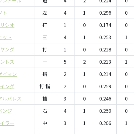
リンドール
遊
4
2
0.224
0
ソト
左
4
1
0.296
0
ウリシオ
打
1
0
0.174
0
ェット
三
4
1
0.253
1
・ヤング
打
1
0
0.218
0
エントス
一
5
2
0.213
1
ゲイマン
指
2
1
0.214
0
ーイング
打 指
2
0
0.259
0
アルバレス
捕
3
0
0.246
0
ベンジ
右
4
1
0.259
0
テイラー
中
3
1
0.206
1