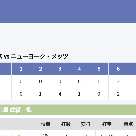
 vs ニューヨーク・メッツ
1
2
3
4
5
6
0
0
0
0
1
2
0
1
4
1
0
2
打撃 成績一覧
位置
打数
安打
打率
得点