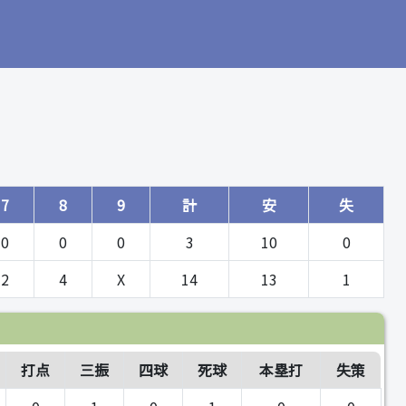
7
8
9
計
安
失
0
0
0
3
10
0
2
4
X
14
13
1
打点
三振
四球
死球
本塁打
失策