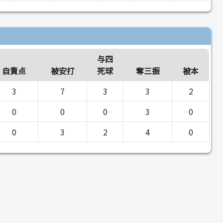
与四
自責点
被安打
死球
奪三振
被本
3
7
3
3
2
0
0
0
3
0
0
3
2
4
0