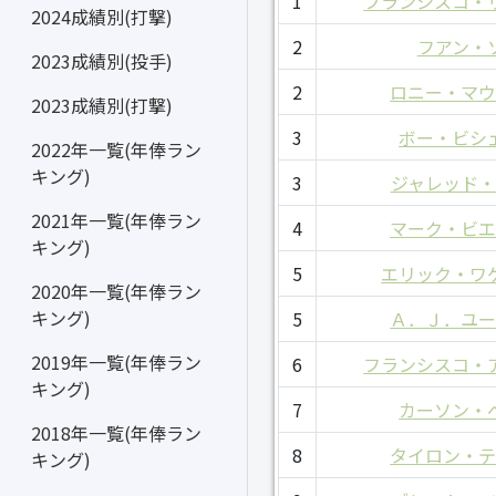
1
フランシスコ・
2024成績別(打撃)
2
フアン・
2023成績別(投手)
2
ロニー・マ
2023成績別(打撃)
3
ボー・ビシ
2022年一覧(年俸ラン
キング)
3
ジャレッド
2021年一覧(年俸ラン
4
マーク・ビ
キング)
5
エリック・ワ
2020年一覧(年俸ラン
キング)
5
Ａ．Ｊ．ユ
2019年一覧(年俸ラン
6
フランシスコ・
キング)
7
カーソン・
2018年一覧(年俸ラン
8
タイロン・
キング)