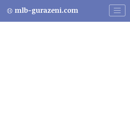
mlb-gurazeni.com