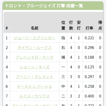
トロント・ブルージェイズ 打撃 成績一覧
位
打
安
得
#
名前
置
数
打
打率
点
1
ジョージ・スプリンガー
指
4
1
0.221
0
2
ネイサン・ルークス
右
4
0
0.296
0
3
アレハンドロ・カーク
捕
4
1
0.188
0
4
ショーン・キーズ
一
4
0
0.125
0
5
アーニー・クレメント
三
3
0
0.297
0
6
ドールトン バーショ
中
4
1
0.258
0
7
ルイス・ウリアス
二
3
2
0.400
0
8
ヨヘンドリック・ピナンゴ
左
2
1
0.273
0