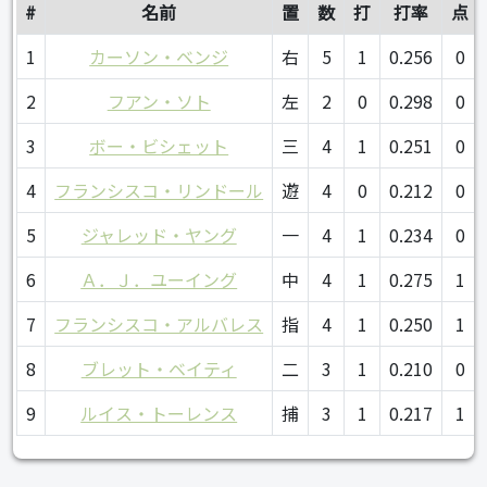
#
名前
置
数
打
打率
点
1
カーソン・ベンジ
右
5
1
0.256
0
2
フアン・ソト
左
2
0
0.298
0
3
ボー・ビシェット
三
4
1
0.251
0
4
フランシスコ・リンドール
遊
4
0
0.212
0
5
ジャレッド・ヤング
一
4
1
0.234
0
6
Ａ．Ｊ．ユーイング
中
4
1
0.275
1
7
フランシスコ・アルバレス
指
4
1
0.250
1
8
ブレット・ベイティ
二
3
1
0.210
0
9
ルイス・トーレンス
捕
3
1
0.217
1