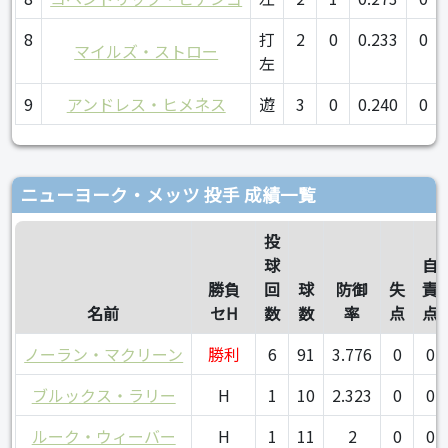
8
打
2
0
0.233
0
マイルズ・ストロー
左
9
アンドレス・ヒメネス
遊
3
0
0.240
0
ニューヨーク・メッツ 投手 成績一覧
投
球
自
勝負
回
球
防御
失
責
名前
セH
数
数
率
点
点
ノーラン・マクリーン
勝利
6
91
3.776
0
0
ブルックス・ラリー
H
1
10
2.323
0
0
ルーク・ウィーバー
H
1
11
2
0
0