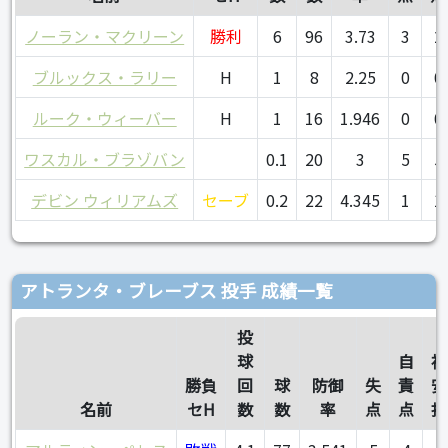
ノーラン・マクリーン
勝利
6
96
3.73
3
2
ブルックス・ラリー
H
1
8
2.25
0
0
ルーク・ウィーバー
H
1
16
1.946
0
0
ワスカル・ブラゾバン
0.1
20
3
5
5
デビン ウィリアムズ
セーブ
0.2
22
4.345
1
1
アトランタ・ブレーブス 投手 成績一覧
投
球
自
被
勝負
回
球
防御
失
責
安
名前
セH
数
数
率
点
点
打