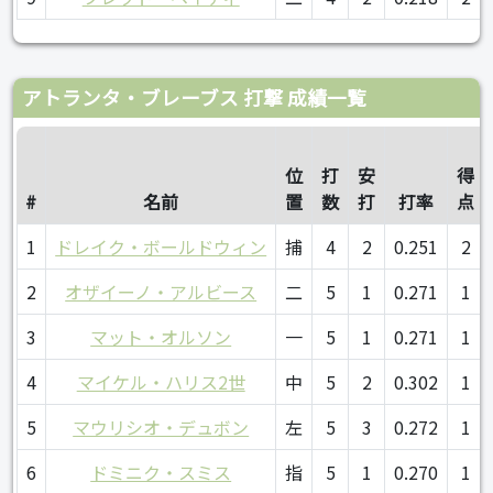
アトランタ・ブレーブス 打撃 成績一覧
位
打
安
得
#
名前
置
数
打
打率
点
1
ドレイク・ボールドウィン
捕
4
2
0.251
2
2
オザイーノ・アルビース
二
5
1
0.271
1
3
マット・オルソン
一
5
1
0.271
1
4
マイケル・ハリス2世
中
5
2
0.302
1
5
マウリシオ・デュボン
左
5
3
0.272
1
6
ドミニク・スミス
指
5
1
0.270
1