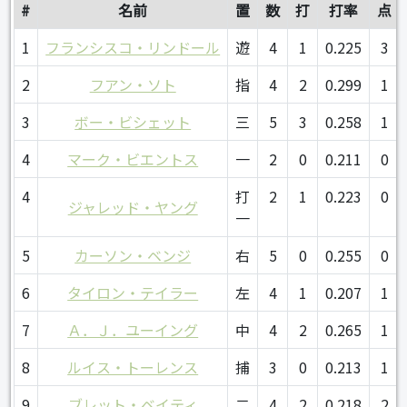
#
名前
置
数
打
打率
点
1
フランシスコ・リンドール
遊
4
1
0.225
3
2
フアン・ソト
指
4
2
0.299
1
3
ボー・ビシェット
三
5
3
0.258
1
4
マーク・ビエントス
一
2
0
0.211
0
4
打
2
1
0.223
0
ジャレッド・ヤング
一
5
カーソン・ベンジ
右
5
0
0.255
0
6
タイロン・テイラー
左
4
1
0.207
1
7
Ａ．Ｊ．ユーイング
中
4
2
0.265
1
8
ルイス・トーレンス
捕
3
0
0.213
1
9
ブレット・ベイティ
二
4
2
0.218
2