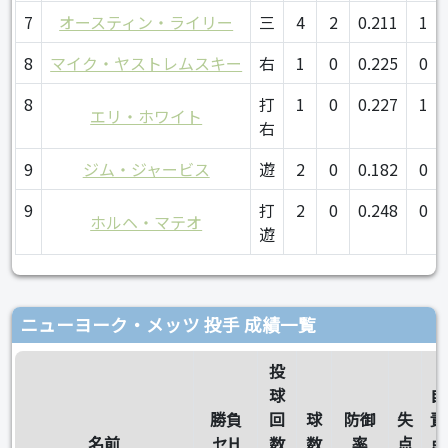
7
オースティン・ライリー
三
4
2
0.211
1
8
マイク・ヤストレムスキー
右
1
0
0.225
0
8
打
1
0
0.227
1
エリ・ホワイト
右
9
ジム・ジャービス
遊
2
0
0.182
0
9
打
2
0
0.248
0
ホルヘ・マテオ
遊
ニューヨーク・メッツ 投手 成績一覧
投
球
自
勝負
回
球
防御
失
責
名前
セH
数
数
率
点
点