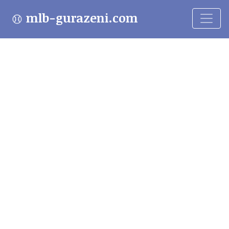
mlb-gurazeni.com