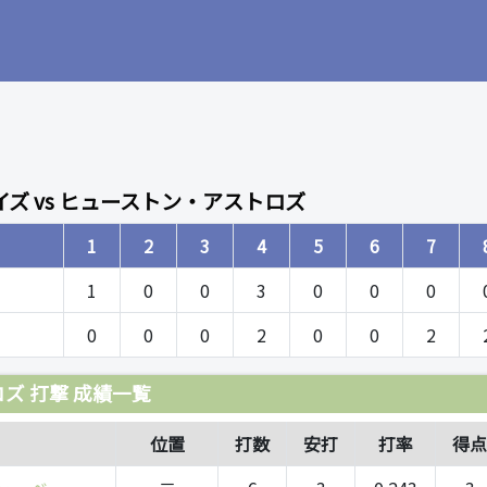
ズ vs ヒューストン・アストロズ
1
2
3
4
5
6
7
1
0
0
3
0
0
0
0
0
0
2
0
0
2
ズ 打撃 成績一覧
位置
打数
安打
打率
得