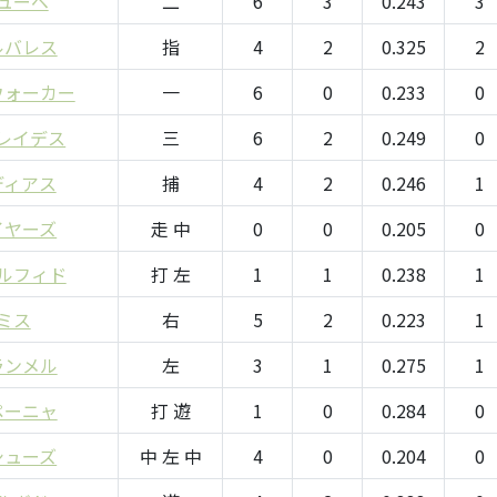
ューベ
二
6
3
0.243
3
ルバレス
指
4
2
0.325
2
ウォーカー
一
6
0
0.233
0
レイデス
三
6
2
0.249
0
ディアス
捕
4
2
0.246
1
イヤーズ
走 中
0
0
0.205
0
ルフィド
打 左
1
1
0.238
1
ミス
右
5
2
0.223
1
ランメル
左
3
1
0.275
1
ペーニャ
打 遊
1
0
0.284
0
シューズ
中 左 中
4
0
0.204
0