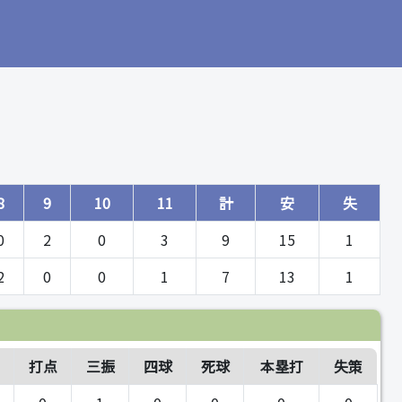
8
9
10
11
計
安
失
0
2
0
3
9
15
1
2
0
0
1
7
13
1
点
打点
三振
四球
死球
本塁打
失策