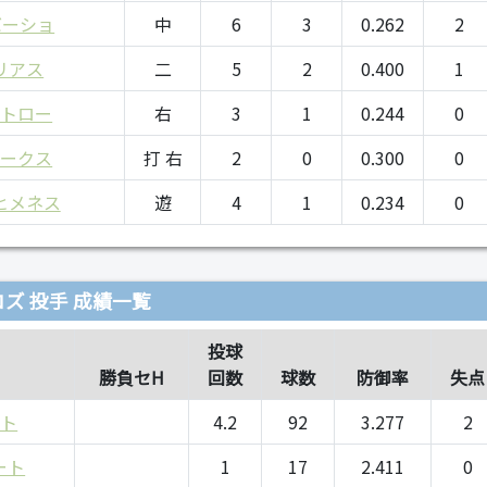
バーショ
中
6
3
0.262
2
リアス
二
5
2
0.400
1
ストロー
右
3
1
0.244
0
ルークス
打 右
2
0
0.300
0
ヒメネス
遊
4
1
0.234
0
ズ 投手 成績一覧
投球
勝負セH
回数
球数
防御率
失点
ート
4.2
92
3.277
2
ート
1
17
2.411
0