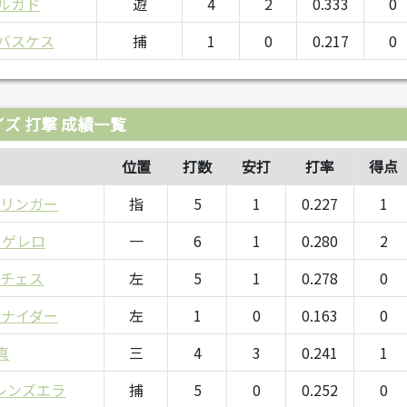
ルガド
遊
4
2
0.333
0
バスケス
捕
1
0
0.217
0
ズ 打撃 成績一覧
位置
打数
安打
打率
得点
プリンガー
指
5
1
0.227
1
 ゲレロ
一
6
1
0.280
2
ンチェス
左
5
1
0.278
0
ュナイダー
左
1
0
0.163
0
真
三
4
3
0.241
1
レンズエラ
捕
5
0
0.252
0