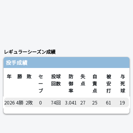
レギュラーシーズン成績
投手成績
年
勝
敗
セ
投球
防
失
自
被
与
ー
回数
御
点
責
安
死
ブ
率
点
打
球
2026
4勝
2敗
0
74回
3.041
27
25
61
19