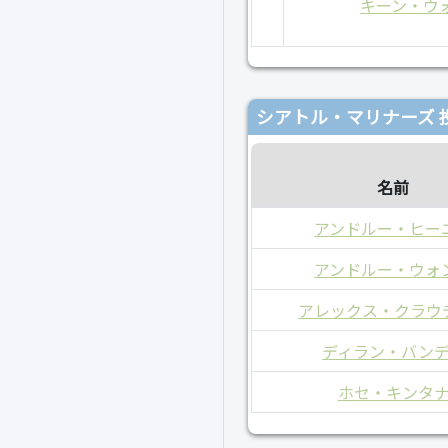
キーン・ウ
シアトル・マリナーズ 
名前
アンドルー・ヒー
アンドルー・ウォ
アレックス・クラウ
ディラン・バン
ホセ・キンタ