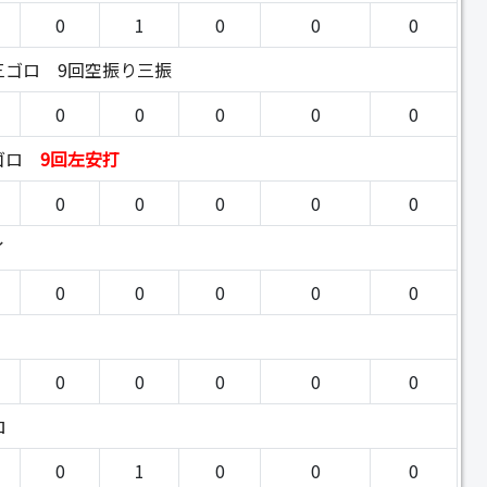
0
1
0
0
0
三ゴロ
9回空振り三振
0
0
0
0
0
ゴロ
9回左安打
0
0
0
0
0
イ
0
0
0
0
0
0
0
0
0
0
ロ
0
1
0
0
0