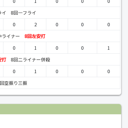
0
1
0
0
0
ライ
8回一フライ
0
2
0
0
0
中ライナー
8回左安打
0
1
0
0
1
安打
8回二ライナー併殺
0
1
0
0
0
9回空振り三振