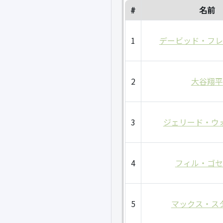
#
名前
1
デービッド・フレ
2
大谷翔平
3
ジェリード・ウ
4
フィル・ゴセ
5
マックス・ス