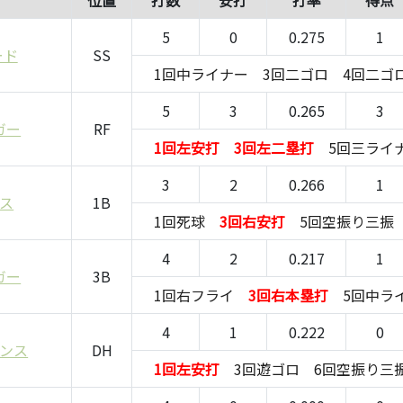
位置
打数
安打
打率
得点
5
0
0.275
1
ード
SS
1回中ライナー
3回二ゴロ
4回二ゴ
5
3
0.265
3
ガー
RF
1回左安打
3回左二塁打
5回三ライ
3
2
0.266
1
ス
1B
1回死球
3回右安打
5回空振り三振
4
2
0.217
1
ガー
3B
1回右フライ
3回右本塁打
5回中ラ
4
1
0.222
0
ンス
DH
1回左安打
3回遊ゴロ
6回空振り三