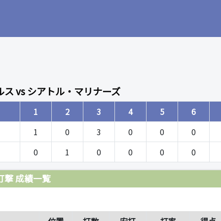
ス vs シアトル・マリナーズ
1
2
3
4
5
6
1
0
3
0
0
0
0
1
0
0
0
0
打撃 成績一覧