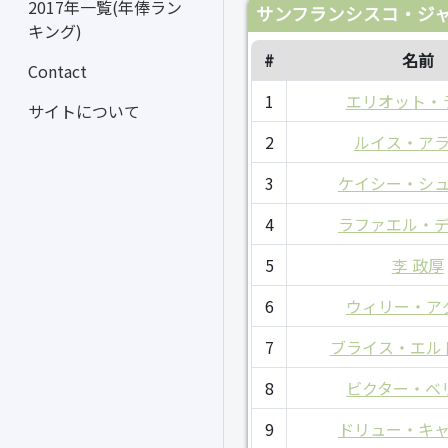
2017年一覧(年俸ラン
サンフランシスコ・ジャ
キング)
#
名前
Contact
1
エリオット・
サイトについて
2
ルイス・ア
3
ケイシー・シ
4
ラファエル・
5
李 政厚
6
ウィリー・ア
7
ブライス・エル
8
ビクター・ベ
9
ドリュー・キ