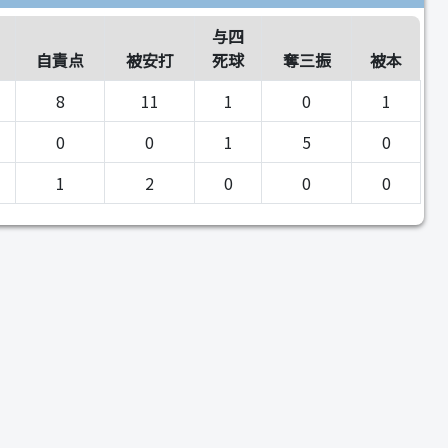
与四
自責点
被安打
死球
奪三振
被本
8
11
1
0
1
0
0
1
5
0
1
2
0
0
0