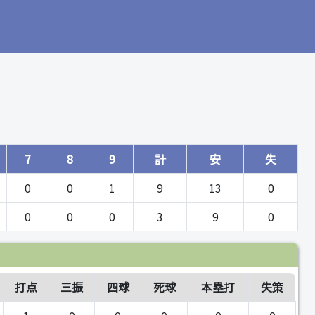
7
8
9
計
安
失
0
0
1
9
13
0
0
0
0
3
9
0
打点
三振
四球
死球
本塁打
失策