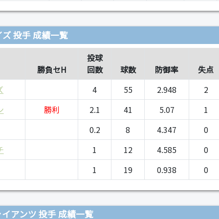
ズ 投手 成績一覧
投球
勝負セH
回数
球数
防御率
失点
ズ
4
55
2.948
2
ン
勝利
2.1
41
5.07
1
0.2
8
4.347
0
チ
1
12
4.585
0
1
19
0.938
0
イアンツ 投手 成績一覧