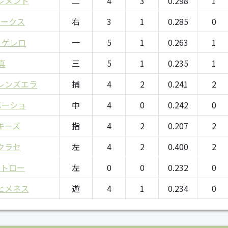
レメント
二
4
3
0.298
1
ルークス
右
3
1
0.285
0
 ゲレロ
一
5
1
0.263
1
真
三
5
1
0.235
1
レンズエラ
捕
4
2
0.241
2
バーショ
中
4
0
0.242
0
キーズ
指
4
2
0.207
2
クラセ
左
4
2
0.400
2
ストロー
左
0
0
0.232
0
ヒメネス
遊
4
1
0.234
0