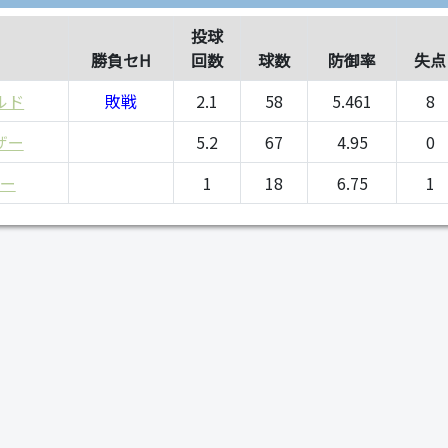
投球
勝負セH
回数
球数
防御率
失点
ルド
敗戦
2.1
58
5.461
8
ザー
5.2
67
4.95
0
ー
1
18
6.75
1