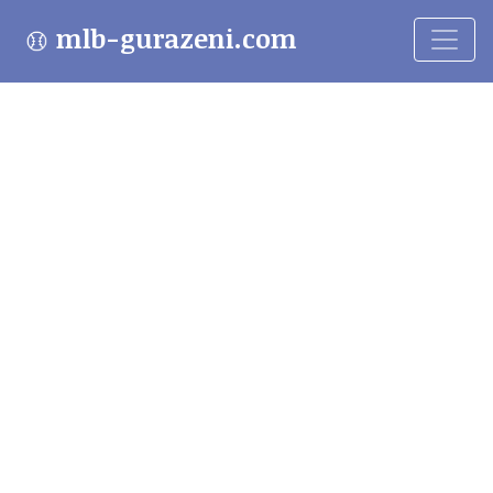
mlb-gurazeni.com