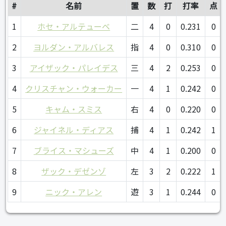
#
名前
置
数
打
打率
点
1
ホセ・アルテューベ
二
4
0
0.231
0
2
ヨルダン・アルバレス
指
4
0
0.310
0
3
アイザック・パレイデス
三
4
2
0.253
0
4
クリスチャン・ウォーカー
一
4
1
0.242
0
5
キャム・スミス
右
4
0
0.220
0
6
ジャイネル・ディアス
捕
4
1
0.242
1
7
ブライス・マシューズ
中
4
1
0.200
0
8
ザック・デゼンゾ
左
3
2
0.222
1
9
ニック・アレン
遊
3
1
0.244
0