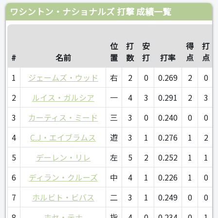
ワシントン・ナショナルズ 打撃 成績一覧
位
打
安
得
打
#
名前
置
数
打
打率
点
点
1
ジェームズ・ウッド
右
2
0
0.269
2
0
2
ルイス・ガルシア
一
4
3
0.291
2
3
3
カーティス・ミード
三
3
0
0.240
0
0
4
C.J・エイブラムス
遊
3
1
0.276
1
2
5
デーレン・リレ
左
5
2
0.252
1
1
6
ディラン・クルーズ
中
4
1
0.226
1
0
7
ホルビト・ビバス
二
3
1
0.249
0
0
8
ホセ・テナ
指
4
0
0.234
0
1