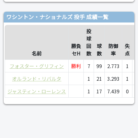
ワシントン・ナショナルズ 投手 成績一覧
投
球
勝負
回
球
防御
失
名前
セH
数
数
率
点
フォスター・グリフィン
勝利
7
99
2.773
1
オルランド・リバルタ
1
21
3.293
1
ジャスティン・ローレンス
1
17
7.439
0