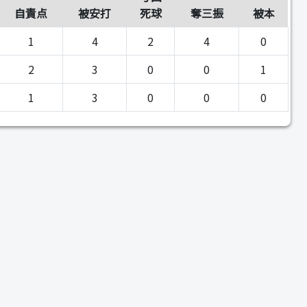
自責点
被安打
死球
奪三振
被本
1
4
2
4
0
2
3
0
0
1
1
3
0
0
0