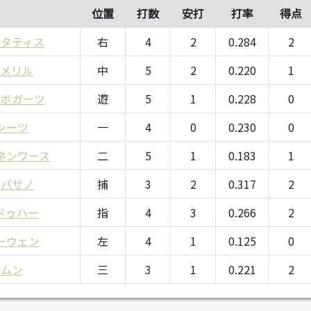
位置
打数
安打
打率
得点
・タティス
右
4
2
0.284
2
・メリル
中
5
2
0.220
1
・ボガーツ
遊
5
1
0.228
0
シーツ
一
4
0
0.230
0
ネンワース
二
5
1
0.183
1
ンパサノ
捕
3
2
0.317
2
ドゥハー
指
4
3
0.266
2
ーウェン
左
4
1
0.125
0
ンムン
三
3
1
0.221
2