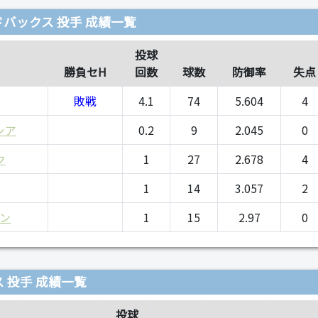
バックス 投手 成績一覧
投球
勝負セH
回数
球数
防御率
失点
敗戦
4.1
74
5.604
4
シア
0.2
9
2.045
0
ク
1
27
2.678
4
1
14
3.057
2
ン
1
15
2.97
0
 投手 成績一覧
投球