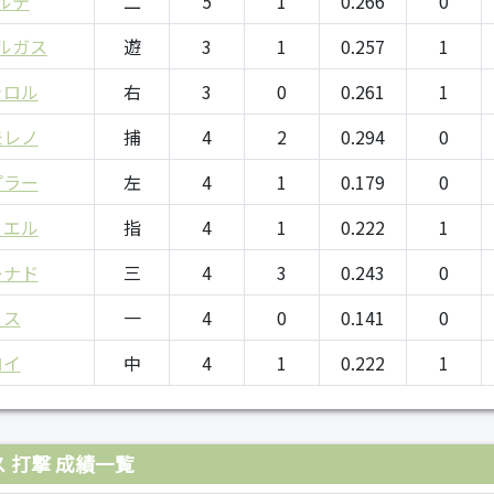
ルテ
二
5
1
0.266
0
ルガス
遊
3
1
0.257
1
ャロル
右
3
0
0.261
1
モレノ
捕
4
2
0.294
0
プラー
左
4
1
0.179
0
リエル
指
4
1
0.222
1
レナド
三
4
3
0.243
0
ミス
一
4
0
0.141
0
ロイ
中
4
1
0.222
1
 打撃 成績一覧