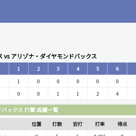
 vs アリゾナ・ダイヤモンドバックス
1
2
3
4
5
6
1
0
0
0
0
0
0
0
1
1
2
4
バックス 打撃 成績一覧
位置
打数
安打
打率
得点