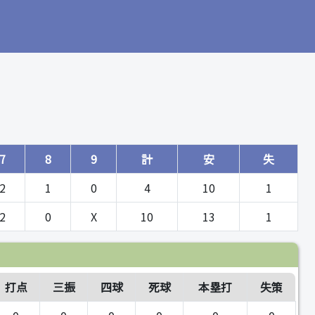
7
8
9
計
安
失
2
1
0
4
10
1
2
0
X
10
13
1
打点
三振
四球
死球
本塁打
失策