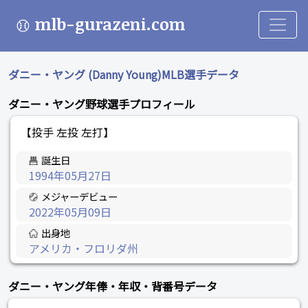
mlb-gurazeni.com
ダニー・ヤング (Danny Young)MLB選手データ
ダニー・ヤング野球選手プロフィール
【投手 左投 左打】
誕生日
1994年05月27日
メジャーデビュー
2022年05月09日
出身地
アメリカ・フロリダ州
ダニー・ヤング年俸・年収・背番号データ