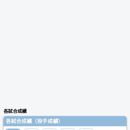
各試合成績
各試合成績（投手成績）