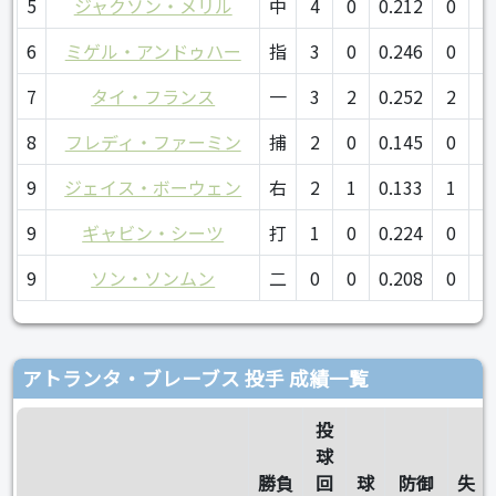
5
ジャクソン・メリル
中
4
0
0.212
0
0
6
ミゲル・アンドゥハー
指
3
0
0.246
0
0
7
タイ・フランス
一
3
2
0.252
2
2
8
フレディ・ファーミン
捕
2
0
0.145
0
0
9
ジェイス・ボーウェン
右
2
1
0.133
1
0
9
ギャビン・シーツ
打
1
0
0.224
0
0
9
ソン・ソンムン
二
0
0
0.208
0
0
アトランタ・ブレーブス 投手 成績一覧
投
球
勝負
回
球
防御
失