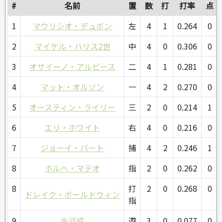
#
名前
置
数
打
打率
点
1
マウリシオ・デュボン
左
4
1
0.264
0
2
マイケル・ハリス2世
中
4
0
0.306
0
3
オザイーノ・アルビース
二
4
1
0.281
0
4
マット・オルソン
一
4
2
0.270
0
5
オースティン・ライリー
三
2
0
0.214
1
6
エリ・ホワイト
右
4
0
0.216
0
7
ジョーイ・バート
捕
4
2
0.246
1
8
ホルヘ・マテオ
指
2
0
0.262
0
8
打
2
0
0.268
0
ドレイク・ボールドウィン
指
9
金河成
遊
3
0
0.077
0