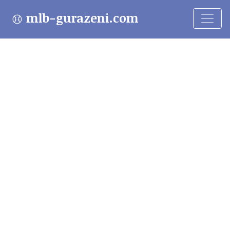
mlb-gurazeni.com