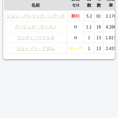
名前
セH
数
数
率
ジョン・パトリック・シアーズ
勝利
5.2
81
3.176
デービッド・モーガン
H
1.1
16
4.286
ワンディ・ペラルタ
H
1
15
1.815
ジェーソン・アダム
セーブ
1
13
2.455