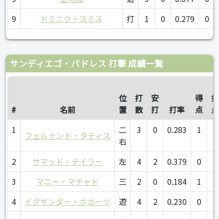
9
ドミニク・スミス
打
1
0
0.279
0
サンディエゴ・パドレス 打撃 成績一覧
位
打
安
得
#
名前
置
数
打
打率
点
1
二
3
0
0.283
1
0
フェルナンド・タティス
右
2
サマッド・テイラー
左
4
2
0.379
0
2
3
マニー・マチャド
三
2
0
0.184
1
0
4
イグザンダー・ボガーツ
遊
4
2
0.230
0
1