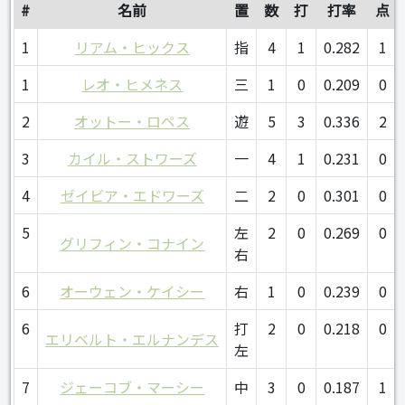
#
名前
置
数
打
打率
点
1
リアム・ヒックス
指
4
1
0.282
1
1
レオ・ヒメネス
三
1
0
0.209
0
2
オットー・ロペス
遊
5
3
0.336
2
3
カイル・ストワーズ
一
4
1
0.231
0
4
ゼイビア・エドワーズ
二
2
0
0.301
0
5
左
2
0
0.269
0
グリフィン・コナイン
右
6
オーウェン・ケイシー
右
1
0
0.239
0
6
打
2
0
0.218
0
エリベルト・エルナンデス
左
7
ジェーコブ・マーシー
中
3
0
0.187
1