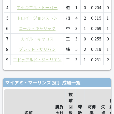
4
エセキエル・トーバー
遊
1
0
0.204
0
5
トロイ・ジョンストン
指
4
2
0.315
1
6
コール・キャリッグ
中
3
1
0.269
1
7
カイル・キャロス
三
3
0
0.255
0
8
ブレット・サリバン
捕
5
2
0.219
1
9
エドゥアルド・ジュリエン
二
3
1
0.231
2
マイアミ・マーリンズ 投手 成績一覧
投
球
自
勝負
回
球
防御
失
責
名前
セH
数
数
率
点
点