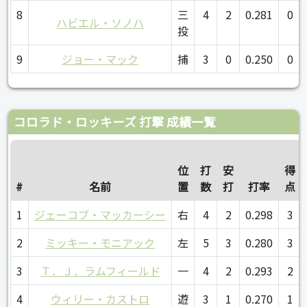
8
三
4
2
0.281
0
ハビエル・ソノハ
投
9
ジョー・マック
捕
3
0
0.250
0
コロラド・ロッキーズ 打撃 成績一覧
位
打
安
得
#
名前
置
数
打
打率
点
1
ジェーコブ・マッカーシー
右
4
2
0.298
3
2
ミッキー・モニアック
左
5
3
0.280
3
3
Ｔ．Ｊ．ラムフィールド
一
4
2
0.293
2
4
ウィリー・カストロ
遊
3
1
0.270
1