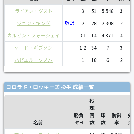
ライアン・グスト
3
51
5.548
3
3
ジョン・キング
敗戦
2
28
2.308
2
2
カルビン・フォーシェイ
0.1
14
4.371
4
4
ケード・ギブソン
1.2
34
7
3
3
ハビエル・ソノハ
1
18
6
2
2
コロラド・ロッキーズ 投手 成績一覧
投
球
勝負
回
球
防御
失
名前
セH
数
数
率
点