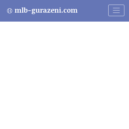
mlb-gurazeni.com