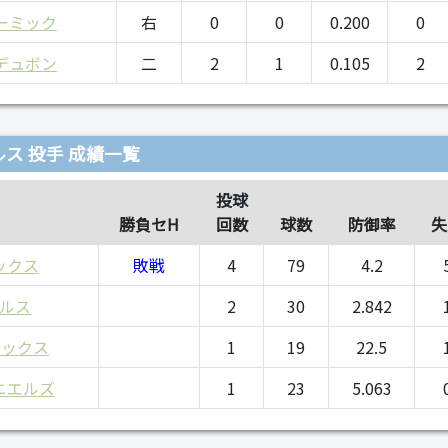
ーミック
右
0
0
0.200
0
デュボン
二
2
1
0.105
2
ス 投手 成績一覧
投球
勝負セH
回数
球数
防御率
失
ックス
敗戦
4
79
4.2
ルス
2
30
2.842
ヒックス
1
19
22.5
ニエルズ
1
23
5.063