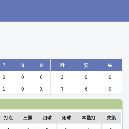
7
8
9
計
安
失
0
0
0
3
9
0
1
0
X
7
6
0
打点
三振
四球
死球
本塁打
失策