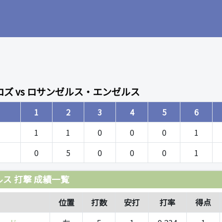
ズ vs ロサンゼルス・エンゼルス
1
2
3
4
5
6
1
1
0
0
0
1
0
5
0
0
0
1
ス 打撃 成績一覧
位置
打数
安打
打率
得点