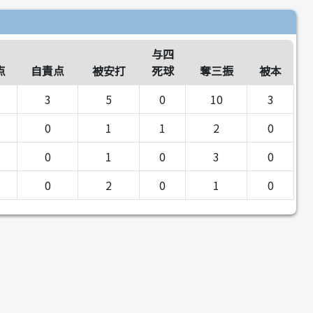
与四
点
自責点
被安打
死球
奪三振
被本
3
5
0
10
3
0
1
1
2
0
0
1
0
3
0
0
2
0
1
0