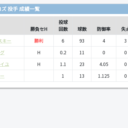
ズ 投手 成績一覧
投球
勝負セH
回数
球数
防御率
失
スキー
勝利
6
93
4
3
グ
H
0.2
11
0
0
イユ
H
1.1
23
4.05
0
ー
1
13
1.125
0