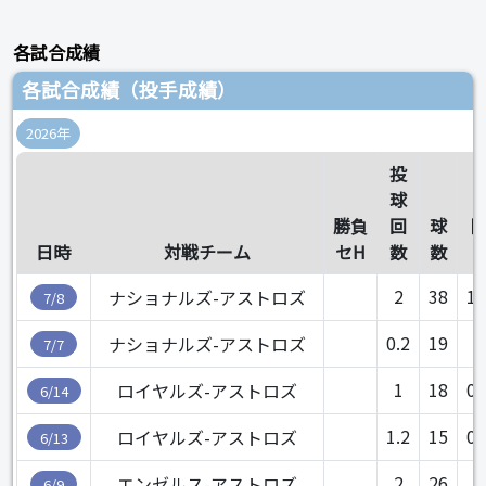
各試合成績
各試合成績（投手成績）
2026年
投
球
勝負
回
球
日時
対戦チーム
セH
数
数
2
38
1.
ナショナルズ-アストロズ
7/8
0.2
19
1
ナショナルズ-アストロズ
7/7
1
18
0.
ロイヤルズ-アストロズ
6/14
1.2
15
0.
ロイヤルズ-アストロズ
6/13
2
26
0
エンゼルス-アストロズ
6/9