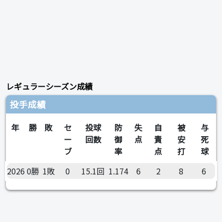
レギュラーシーズン成績
投手成績
年
勝
敗
セ
投球
防
失
自
被
与
ー
回数
御
点
責
安
死
ブ
率
点
打
球
2026
0勝
1敗
0
15.1回
1.174
6
2
8
6