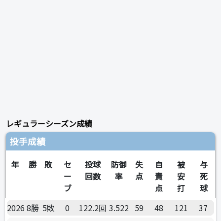
レギュラーシーズン成績
投手成績
年
勝
敗
セ
投球
防御
失
自
被
与
ー
回数
率
点
責
安
死
ブ
点
打
球
2026
8勝
5敗
0
122.2回
3.522
59
48
121
37