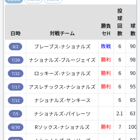
投
球
勝負
回
球
日時
対戦チーム
セH
数
数
敗戦
6
90
ブレーブス-ナショナルズ
8/2
勝利
6
98
ナショナルズ-ブルージェイズ
7/28
勝利
6
90
ロッキーズ-ナショナルズ
7/22
勝利
6
95
アスレチックス-ナショナルズ
7/17
6
85
ナショナルズ-ヤンキース
7/12
2.1
63
ナショナルズ-パイレーツ
7/5
勝利
7
100
Rソックス-ナショナルズ
6/30