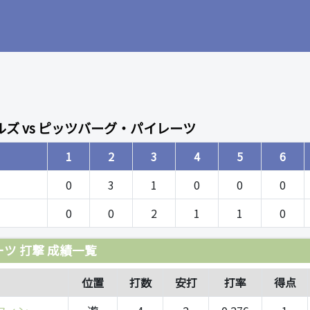
ズ vs ピッツバーグ・パイレーツ
1
2
3
4
5
6
0
3
1
0
0
0
0
0
2
1
1
0
ツ 打撃 成績一覧
位置
打数
安打
打率
得点