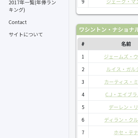
9
ジェーク・マ
2017年一覧(年俸ラン
キング)
Contact
ワシントン・ナショナル
サイトについて
#
名前
1
ジェームズ・
2
ルイス・ガル
3
カーティス・
4
C.J・エイブ
5
デーレン・
6
ディラン・ク
7
ホセ・テ