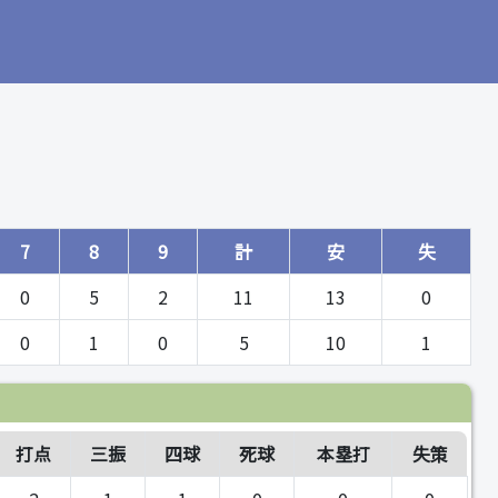
7
8
9
計
安
失
0
5
2
11
13
0
0
1
0
5
10
1
打点
三振
四球
死球
本塁打
失策