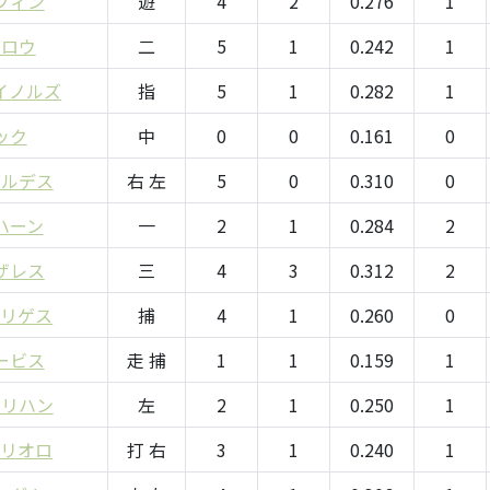
フィン
遊
4
2
0.276
1
・ロウ
二
5
1
0.242
1
イノルズ
指
5
1
0.282
1
ック
中
0
0
0.161
0
バルデス
右 左
5
0
0.310
0
ハーン
一
2
1
0.284
2
ザレス
三
4
3
0.312
2
ドリゲス
捕
4
1
0.260
0
ービス
走 捕
1
1
0.159
1
ーリハン
左
2
1
0.250
1
トリオロ
打 右
3
1
0.240
1