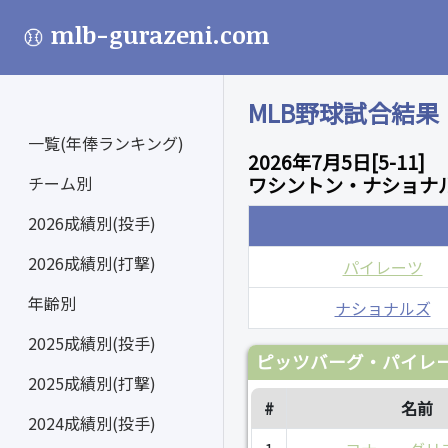
mlb-gurazeni.com
MLB野球試合結果
一覧(年俸ランキング)
2026年7月5日[5-11]
チーム別
ワシントン・ナショナル
2026成績別(投手)
2026成績別(打撃)
パイレーツ
年齢別
ナショナルズ
2025成績別(投手)
ピッツバーグ・パイレー
2025成績別(打撃)
#
名前
2024成績別(投手)