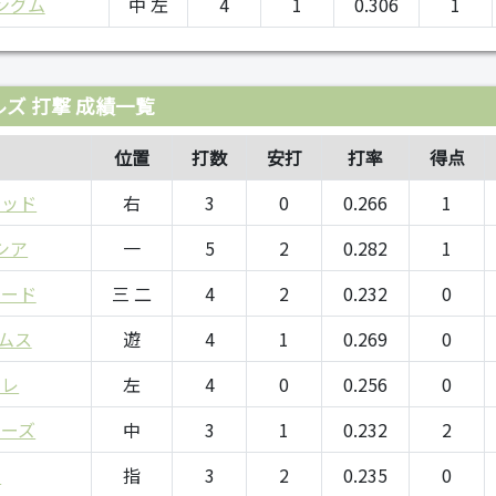
ングム
中 左
4
1
0.306
1
ズ 打撃 成績一覧
位置
打数
安打
打率
得点
ウッド
右
3
0
0.266
1
シア
一
5
2
0.282
1
ミード
三 二
4
2
0.232
0
ラムス
遊
4
1
0.269
0
リレ
左
4
0
0.256
0
ルーズ
中
3
1
0.232
2
ナ
指
3
2
0.235
0