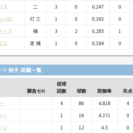
バス
二
3
0
0.247
0
ャパロ
打 三
1
0
0.163
0
イーズ
捕
3
2
0.285
1
ラス
走 捕
1
0
0.184
0
ツ 投手 成績一覧
投球
勝負セH
回数
球数
防御率
失点
ラー
4
86
4.818
4
リー
1
16
4.371
0
ソン
1
12
4.5
0