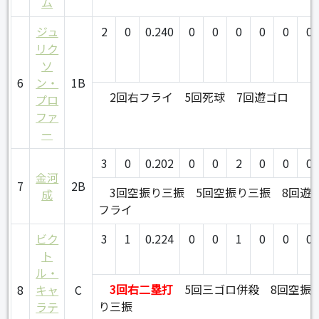
ム
ジュ
2
0
0.240
0
0
0
0
0
0
リク
ソ
6
ン・
1B
2回右フライ
5回死球
7回遊ゴロ
プロ
ファ
ー
3
0
0.202
0
0
2
0
0
0
金河
7
2B
3回空振り三振
5回空振り三振
8回遊
成
フライ
ビク
3
1
0.224
0
0
1
0
0
0
ト
ル・
3回右二塁打
5回三ゴロ併殺
8回空振
8
キャ
C
り三振
ラテ