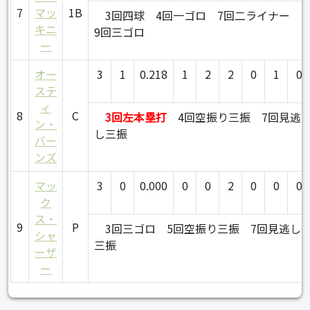
7
マッ
1B
3回四球
4回一ゴロ
7回二ライナー
キニ
9回三ゴロ
ー
オー
3
1
0.218
1
2
2
0
1
0
ステ
ィ
8
C
3回左本塁打
4回空振り三振
7回見逃
ン・
し三振
バー
ンズ
マッ
3
0
0.000
0
0
2
0
0
0
ク
ス・
9
P
3回三ゴロ
5回空振り三振
7回見逃し
シャ
三振
ーザ
ー