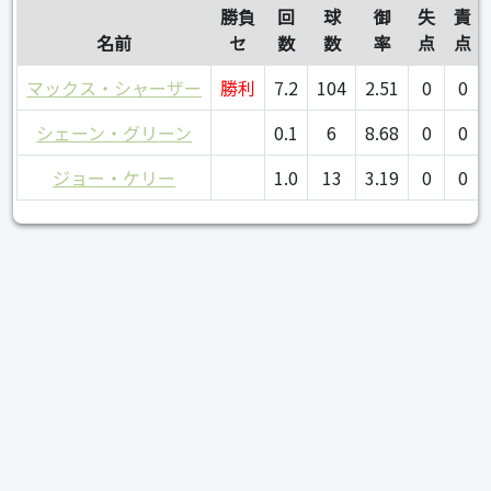
勝負
回
球
御
失
責
名前
セ
数
数
率
点
点
マックス・シャーザー
勝利
7.2
104
2.51
0
0
シェーン・グリーン
0.1
6
8.68
0
0
ジョー・ケリー
1.0
13
3.19
0
0