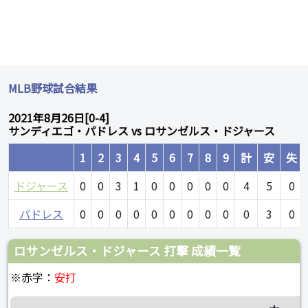
MLB野球試合結果
2021年8月26日[0-4]
サンディエゴ・パドレス vs ロサンゼルス・ドジャース
1
2
3
4
5
6
7
8
9
計
安
失
ドジャース
0
0
3
1
0
0
0
0
0
4
5
0
パドレス
0
0
0
0
0
0
0
0
0
0
3
0
ロサンゼルス・ドジャース 打撃 成績一覧
※赤字：
安打