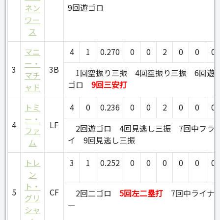
9回遊ゴロ
ネン
ワー
ス
マニ
4
1
0.270
0
0
2
0
0
0
ー・
3
3B
1回空振り三振
4回空振り三振
6回遊
マチ
ゴロ
9回三安打
ャド
トミ
4
0
0.236
0
0
2
0
0
0
ー・
4
LF
2回遊ゴロ
4回見逃し三振
7回中フラ
ファ
イ
9回見逃し三振
ム
トレ
3
1
0.252
0
0
0
0
0
0
ン
ト・
5
CF
2回二ゴロ
5回左二塁打
7回中ライナ
グリ
ー
シャ