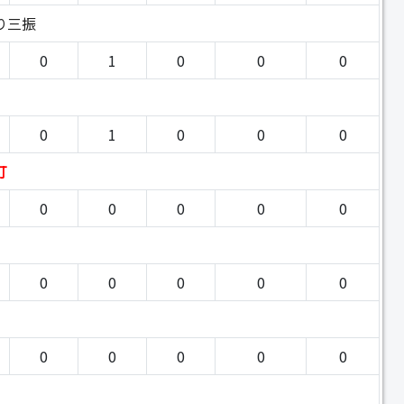
り三振
0
1
0
0
0
0
1
0
0
0
打
0
0
0
0
0
0
0
0
0
0
0
0
0
0
0