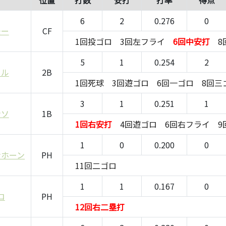
位置
打数
安打
打率
得点
6
2
0.276
0
モー
CF
1回投ゴロ
3回左フライ
6回中安打
8
5
1
0.254
2
ール
2B
1回死球
3回遊ゴロ
6回一ゴロ
8回三
3
1
0.251
1
ンソ
1B
1回右安打
4回遊ゴロ
6回右フライ
9
1
0
0.200
0
ンホーン
PH
11回二ゴロ
1
1
0.167
0
コ
PH
12回右二塁打