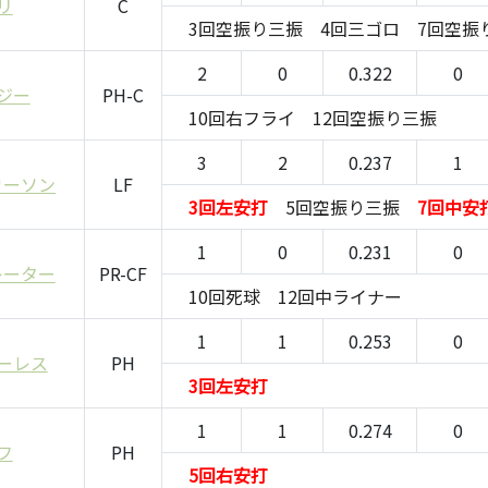
リ
C
3回空振り三振
4回三ゴロ
7回空振
2
0
0.322
0
ジー
PH-C
10回右フライ
12回空振り三振
3
2
0.237
1
カーソン
LF
3回左安打
5回空振り三振
7回中安
1
0
0.231
0
レーター
PR-CF
10回死球
12回中ライナー
1
1
0.253
0
ーレス
PH
3回左安打
1
1
0.274
0
フ
PH
5回右安打