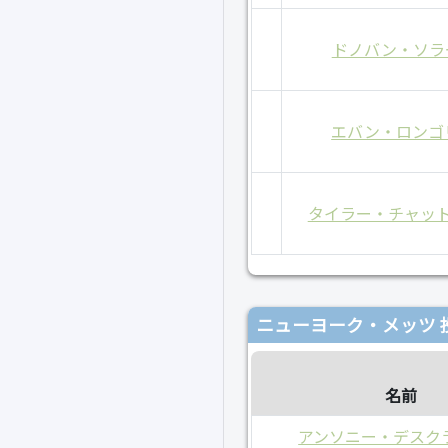
ドノバン・ソラ
エバン・ロンゴ
タイラー・チャッ
ニューヨーク・メッツ 
名前
アンソニー・デスク