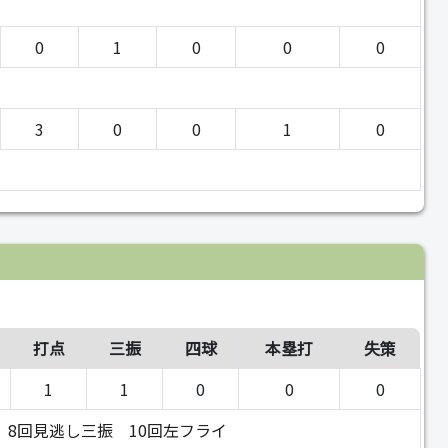
0
1
0
0
0
3
0
0
1
0
打点
三振
四球
本塁打
失策
1
1
0
0
0
8回見逃し三振
10回左フライ