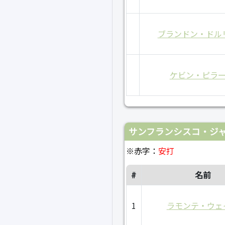
ブランドン・ドル
ケビン・ピラ
サンフランシスコ・ジャ
※赤字：
安打
#
名前
1
ラモンテ・ウェ