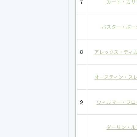
7
カート・カサ
バスター・ポー
8
アレックス・ディ
オースティン・ス
9
ウィルマー・フロ
ダーリン・ル