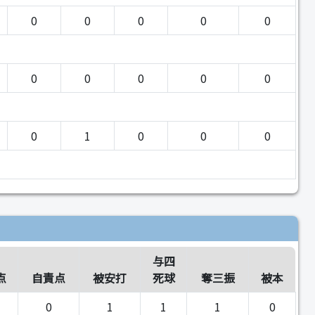
0
0
0
0
0
0
0
0
0
0
0
1
0
0
0
与四
点
自責点
被安打
死球
奪三振
被本
0
1
1
1
0