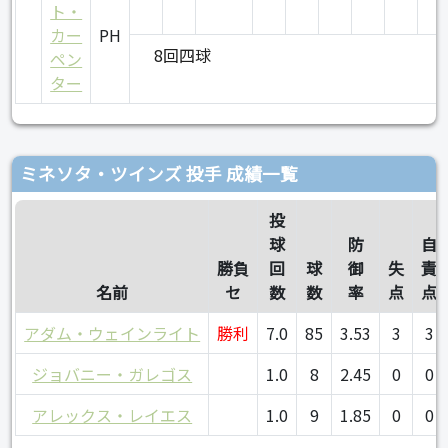
ト・
カー
PH
8回四球
ペン
ター
ミネソタ・ツインズ 投手 成績一覧
投
球
防
自
勝負
回
球
御
失
責
名前
セ
数
数
率
点
点
アダム・ウェインライト
勝利
7.0
85
3.53
3
3
ジョバニー・ガレゴス
1.0
8
2.45
0
0
アレックス・レイエス
1.0
9
1.85
0
0