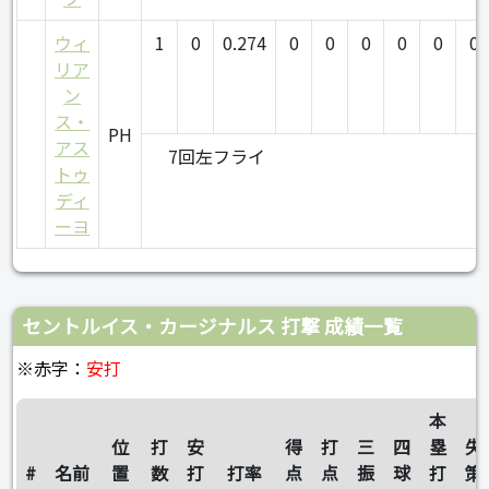
ウィ
1
0
0.274
0
0
0
0
0
0
リア
ン
ス・
PH
アス
7回左フライ
トゥ
ディ
ーヨ
セントルイス・カージナルス 打撃 成績一覧
※赤字：
安打
本
位
打
安
得
打
三
四
塁
失
#
名前
置
数
打
打率
点
点
振
球
打
策