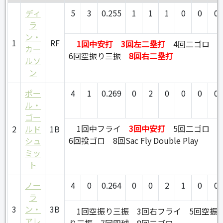
ディ
5
3
0.255
1
1
1
0
0
0
ラ
ン・
1
RF
1回中安打
3回左二塁打
4回二ゴロ
カー
6回空振り三振
8回右二塁打
ルソ
ン
ポー
4
1
0.269
0
2
0
0
0
0
ル・
ゴー
1回中フライ
3回中安打
5回二ゴロ
2
ルド
1B
6回投ゴロ
8回Sac Fly Double Play
シュ
ミッ
ト
ノー
4
0
0.264
0
0
2
1
0
0
ラ
3
ン・
3B
1回空振り三振
3回右フライ
5回空振
アレ
り三振
7回四球
8回二ゴロ