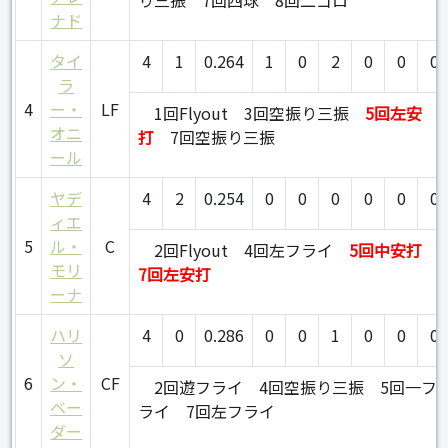
ナド
タイ
4
1
0.264
1
0
2
0
0
0
ラ
4
ー・
LF
1回Flyout
3回空振り三振
5回左安
オニ
打
7回空振り三振
ール
ヤデ
4
2
0.254
0
0
0
0
0
0
ィエ
5
ル・
C
2回Flyout
4回左フライ
5回中安打
モリ
7回左安打
ーナ
ハリ
4
0
0.286
0
0
1
0
0
0
ソ
6
ン・
CF
2回遊フライ
4回空振り三振
5回一フ
ベー
ライ
7回左フライ
ダー