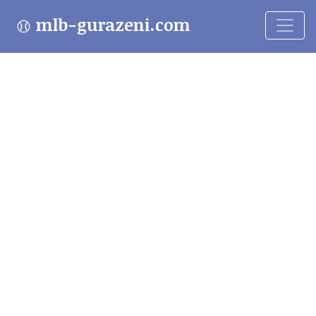
mlb-gurazeni.com