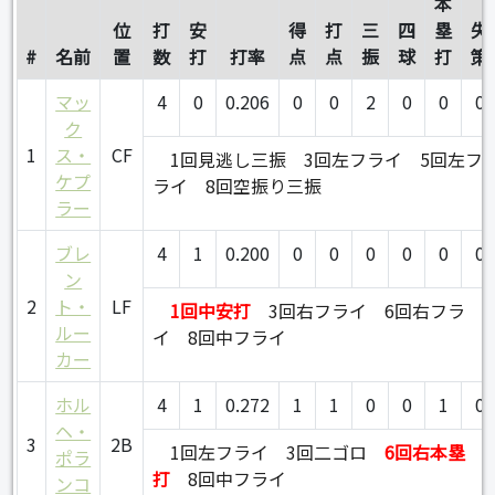
本
位
打
安
得
打
三
四
塁
失
#
名前
置
数
打
打率
点
点
振
球
打
策
マッ
4
0
0.206
0
0
2
0
0
0
ク
1
ス・
CF
1回見逃し三振
3回左フライ
5回左フ
ケプ
ライ
8回空振り三振
ラー
ブレ
4
1
0.200
0
0
0
0
0
0
ン
2
ト・
LF
1回中安打
3回右フライ
6回右フラ
ルー
イ
8回中フライ
カー
ホル
4
1
0.272
1
1
0
0
1
0
ヘ・
3
2B
1回左フライ
3回二ゴロ
6回右本塁
ポラ
打
8回中フライ
ンコ