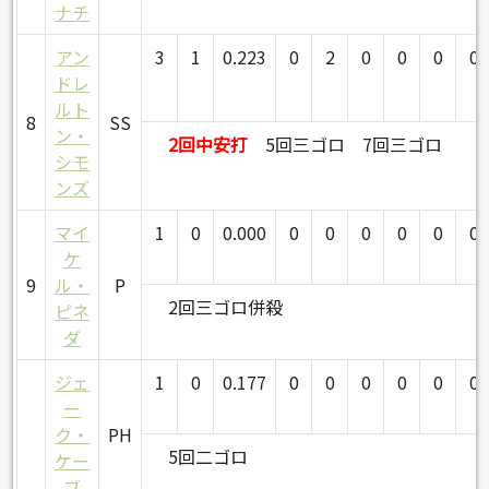
ナチ
アン
3
1
0.223
0
2
0
0
0
0
ドレ
ルト
8
SS
ン・
2回中安打
5回三ゴロ
7回三ゴロ
シモ
ンズ
マイ
1
0
0.000
0
0
0
0
0
0
ケ
9
ル・
P
2回三ゴロ併殺
ピネ
ダ
ジェ
1
0
0.177
0
0
0
0
0
0
ー
ク・
PH
5回二ゴロ
ケー
ブ