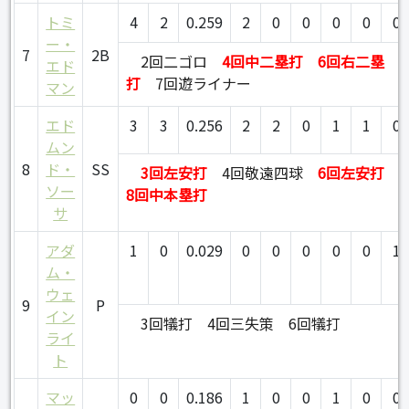
トミ
4
2
0.259
2
0
0
0
0
0
ー・
7
2B
2回二ゴロ
4回中二塁打
6回右二塁
エド
打
7回遊ライナー
マン
エド
3
3
0.256
2
2
0
1
1
0
ムン
8
ド・
SS
3回左安打
4回敬遠四球
6回左安打
ソー
8回中本塁打
サ
アダ
1
0
0.029
0
0
0
0
0
1
ム・
ウェ
9
P
イン
3回犠打
4回三失策
6回犠打
ライ
ト
マッ
0
0
0.186
1
0
0
1
0
0