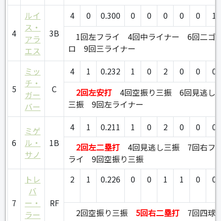
ルイ
4
0
0.300
0
0
0
0
0
1
ス・
4
3B
1回左フライ
4回中ライナー
6回二ゴ
アラ
ロ
9回三ライナー
エス
ミッ
4
1
0.232
1
0
2
0
0
0
チ・
5
C
2回左安打
4回空振り三振
6回見逃し
ガー
三振
9回左ライナー
バー
4
1
0.211
1
0
2
0
0
0
ミゲ
6
ル・
1B
2回左二塁打
4回見逃し三振
7回右フ
サノ
ライ
9回空振り三振
トレ
2
1
0.226
0
0
1
1
0
0
バ
7
ー・
RF
2回空振り三振
5回右二塁打
7回四球
ラー