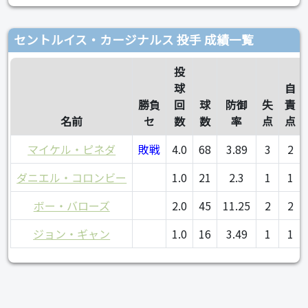
セントルイス・カージナルス 投手 成績一覧
投
球
自
勝負
回
球
防御
失
責
名前
セ
数
数
率
点
点
マイケル・ピネダ
敗戦
4.0
68
3.89
3
2
ダニエル・コロンビー
1.0
21
2.3
1
1
ボー・バローズ
2.0
45
11.25
2
2
ジョン・ギャン
1.0
16
3.49
1
1