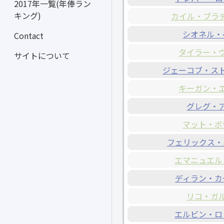
2017年一覧(年俸ラン
キング)
カイル・ブラ
シオネル・
Contact
タイラー・
サイトについて
ジェーコブ・ス
キーガン・
グレグ・
マット・ボ
フェリックス・
エマニュエル
ディラン・カ
リコ・ガ
エルビン・ロ