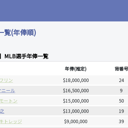
一覧(年俸順)
ズ】MLB選手年俸一覧
年俸(推定)
背番
フリン
$18,000,000
24
オニール
$16,500,000
9
モートン
$15,000,000
50
智之
$13,000,000
19
キトレッジ
$9,000,000
39