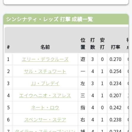
シンシナティ・レッズ 打撃 成績一覧
位
打
安
得
#
名前
置
数
打
打率
点
1
エリー・デラクルーズ
遊
3
0
0.270
0
2
サル・スチュワート
一
4
1
0.254
0
3
JJ・ブレデイ
左
3
1
0.234
0
4
エイウヘニオ・スアレス
三
4
1
0.207
1
5
ネート・ロウ
指
4
0
0.242
0
6
スペンサー・ステア
右
4
1
0.238
0
7
タイラー・スティーブンソン
捕
4
1
0.234
0