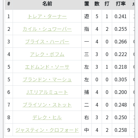
#
名前
置
数
打
打率
点
1
トレア・ターナー
遊
5
1
0.241
1
2
カイル・シュワーバー
指
4
2
0.255
1
3
ブライス・ハーパー
一
4
0
0.266
0
4
アレク・ボフム
三
3
0
0.222
0
5
エドムンド・ソーサ
左
3
1
0.218
0
5
ブランドン・マーシュ
左
0
0
0.305
0
6
J.T.リアルミュート
捕
4
0
0.200
0
7
ブライソン・ストット
二
4
0
0.248
0
8
デレク・ヒル
右
3
2
0.250
1
9
ジャスティン・クロフォード
中
4
2
0.258
1