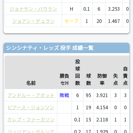
ジョナサン・バウラン
H
0.1
6
3.253
0
ジョアン・デュラン
セーブ
1
20
1.467
0
シンシナティ・レッズ 投手 成績一覧
投
球
自
勝負
回
球
防御
失
責
名前
セH
数
数
率
点
点
アンドルー・アボット
敗戦
6
95
3.921
3
3
ピアース・ジョンソン
1
19
4.154
0
0
カレブ・ファーガソン
0.1
15
2.118
1
1
ジュリアン・ガルシア
0.2
17
1.929
0
0