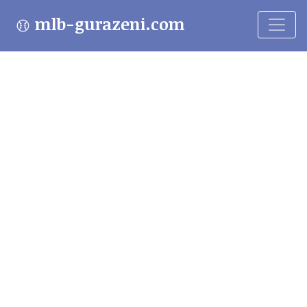
mlb-gurazeni.com