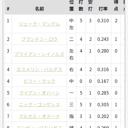
位
打
安
得
打
#
名前
置
数
打
打率
点
点
1
中
5
3
0.310
2
0
ジェーク・マングム
左
2
ブランドン・ロウ
二
4
2
0.243
1
0
3
左
4
1
0.280
0
0
ブライアン・レイノルズ
右
4
エスメリン・バルデス
右
4
2
0.316
1
3
4
ビリー・クック
中
0
0
0.167
0
0
5
ライアン・オハーン
一
5
1
0.285
0
0
6
ニック・ゴンザレス
三
5
3
0.305
1
2
7
マルセル・オズーナ
指
3
1
0.202
0
0
8
エンディ・ロドリゲス
捕
4
1
0.269
1
1