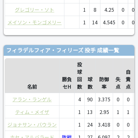
グレゴリー・ソト
1
8
4.25
0
0
メイソン・モンゴメリー
1
14
4.545
0
0
フィラデルフィア・フィリーズ 投手 成績一覧
投
球
自
勝負
回
球
防御
失
責
名前
セH
数
数
率
点
点
アラン・ランゲル
4
90
3.375
0
0
ティム・メイザ
1
13
2.95
1
1
ジョナサン・バウラン
1
24
3.418
0
0
ホセ・アルバラード
敗戦
1
27
6.097
2
2