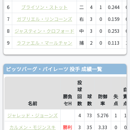
6
ブライソン・ストット
二
4
1
0.244
0
7
ガブリエル・リンコーンズ
右
3
0
0.159
0
8
ジャスティン・クロフォード
中
3
0
0.253
0
9
ラファエル・マールチャン
捕
2
0
0.113
1
ピッツバーグ・パイレーツ 投手 成績一覧
投
球
自
勝負
回
球
防御
失
責
名前
セH
数
数
率
点
点
ジャレッド・ジョーンズ
4
73
5.276
1
1
カルメン・モジンスキ
勝利
3
35
3.33
0
0