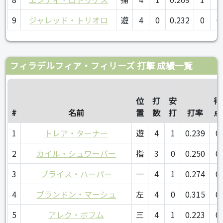
9
ジャレッド・トリオロ
遊
4
0
0.232
0
0
フィラデルフィア・フィリーズ 打撃 成績一覧
位
打
安
得
#
名前
置
数
打
打率
点
1
トレア・ターナー
遊
4
1
0.239
0
2
カイル・シュワーバー
指
3
0
0.250
0
3
ブライス・ハーパー
一
4
1
0.274
0
4
ブランドン・マーシュ
左
4
0
0.315
0
5
アレク・ボフム
三
4
1
0.223
0