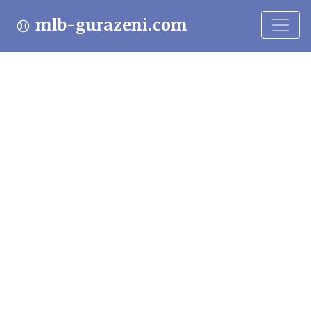
mlb-gurazeni.com