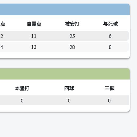
失点
自責点
被安打
与死球
12
11
25
6
14
13
28
8
本塁打
四球
三振
0
0
0