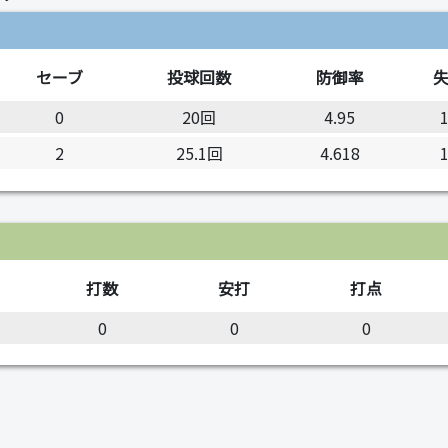
セーブ
投球回数
防御率
0
20回
4.95
2
25.1回
4.618
打数
安打
打点
0
0
0