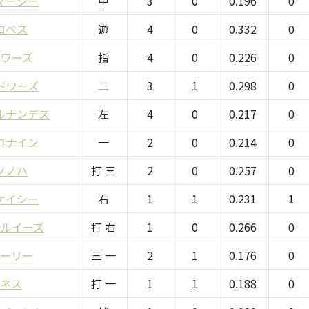
マーシー
中
3
0
0.196
0
ロペス
遊
4
0
0.332
0
トワーズ
指
4
0
0.226
0
ドワーズ
二
3
1
0.298
0
ルナンデス
左
4
0
0.217
0
コナイン
一
2
0
0.214
0
ソノハ
打 三
2
0
0.257
0
ケイシー
右
1
1
0.231
1
・ルイーズ
打 右
1
0
0.266
0
ポーリー
三 一
2
1
0.176
0
メネス
打 一
1
1
0.188
0