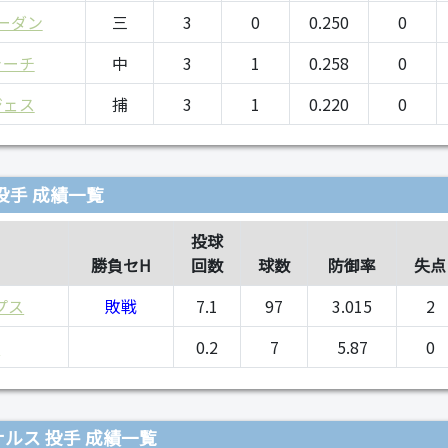
ーダン
三
3
0
0.250
0
ャーチ
中
3
1
0.258
0
ジェス
捕
3
1
0.220
0
投手 成績一覧
投球
勝負セH
回数
球数
防御率
失点
プス
敗戦
7.1
97
3.015
2
ン
0.2
7
5.87
0
ルス 投手 成績一覧