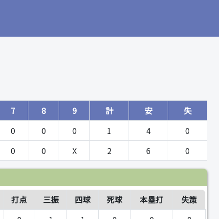
7
8
9
計
安
失
0
0
0
1
4
0
0
0
X
2
6
0
打点
三振
四球
死球
本塁打
失策