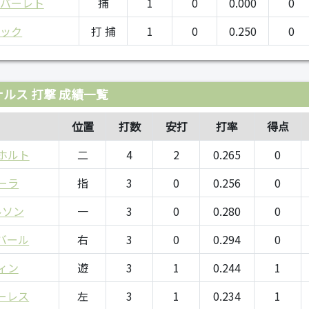
ナバーレト
捕
1
0
0.000
0
マック
打 捕
1
0
0.250
0
ルス 打撃 成績一覧
位置
打数
安打
打率
得点
ホルト
二
4
2
0.265
0
ーラ
指
3
0
0.256
0
ルソン
一
3
0
0.280
0
バール
右
3
0
0.294
0
ィン
遊
3
1
0.244
1
ーレス
左
3
1
0.234
1