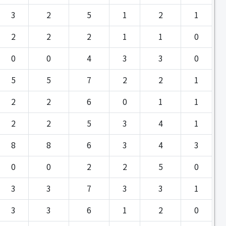
3
2
5
1
2
1
2
2
2
1
1
0
0
0
4
3
3
0
5
5
7
2
2
1
2
2
6
0
1
1
2
2
5
3
4
1
8
8
6
3
4
3
0
0
2
2
5
0
3
3
7
3
3
1
3
3
6
1
2
0