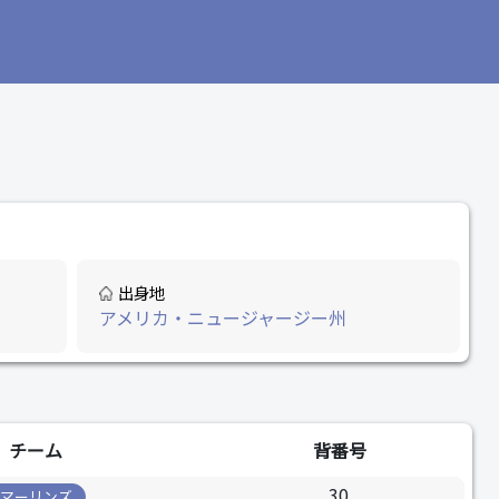
出身地
アメリカ・ニュージャージー州
チーム
背番号
30
マーリンズ