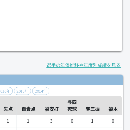
選手の年俸推移や年度別成績を見る
2016年
2015年
2014年
与四
失点
自責点
被安打
死球
奪三振
被本
1
1
3
0
1
0