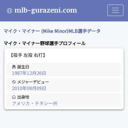
mlb-gurazeni.com
マイク・マイナー (Mike Minor)MLB選手データ
マイク・マイナー野球選手プロフィール
【投手 左投 右打】
誕生日
1987年12月26日
メジャーデビュー
2010年08月09日
出身地
アメリカ・テネシー州