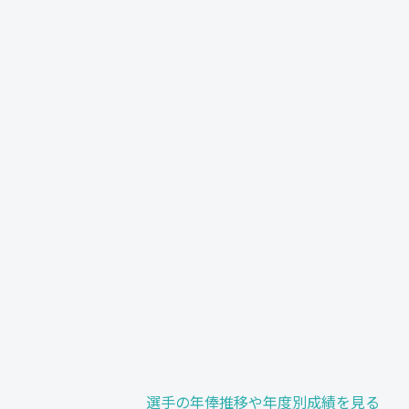
選手の年俸推移や年度別成績を見る