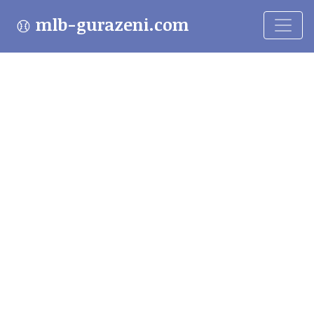
mlb-gurazeni.com